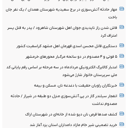
مهار حادثه آتش‌سوزی در برج سعیدیه شهرستان همدان / یک نفر جان
باخت
فاش شدن راز ناپدیدی جوان اهل شهرستان شاهرود / پدر به قتل پسر
اعتراف کرد
دستگیری قاتل محسن اسدی قهرمان اهل مشهد کراسفیت کشور
۵ فوتی و ۴ مصدوم در دو سانحه مرگبار محورهای خرمشهر
اعتبار کالابرگ الکترونیکی مردادماه در سه مرحله بر اساس رقم پایانی کد
ملی سرپرستان خانوار شارژ می‌شود
خبرنگاران راویان حقیقت با دغدغه نان، مسکن و بیمه
انفجار سیلندر گاز در پی آتش‌سوزی منزل دو طبقه در شیراز / حادثه
مصدوم نداشت
کشف صدها قرص نان دپو شده از خانه‌ای در شهرستان اراک
خرید تضمینی شیر خام مازاد دامداران استان یزد آغاز شد