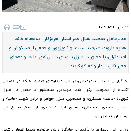
کد خبر :
1773421
مدیرعامل جمعیت هلال‌احمر استان هرمزگان، به‌همراه خانم
هدیه بازوند، هنرمند سینما و تلویزیون و جمعی از مسئولان و
امدادگران، با حضور در منزل شهدای دانش‌آموز، با خانواده‌های
معزز آنان دیدار و گفتگو کردند.
به گزارش ایلنا از بندرعباس، در این دیدارهای صمیمانه که در فضایی
آکنده از معنویت برگزار شد، مهندس سلحشور با حضور در منزل
شهیده «فاطمه عسکری» و همچنین منزل خواهر و برادر شهید «حانیه و
سبحان احمدی طیفکانی»، ضمن ابراز همدردی، از مقام شامخ این
نوجوانان تجلیل کرد.
وی در این دیدارها با تأکید بر جایگاه والای خانواده شهدا اظهار داشت: