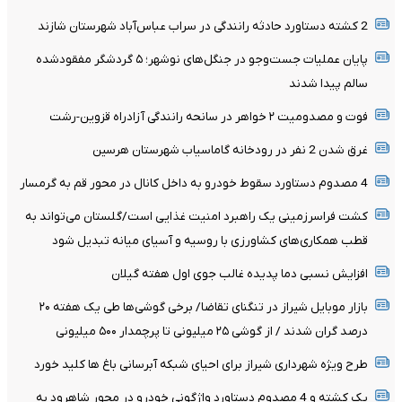
2 کشته دستاورد حادثه رانندگی در سراب عباس‌آباد شهرستان شازند
پایان عملیات جست‌وجو در جنگل‌های نوشهر؛ ۵ گردشگر مفقودشده
سالم پیدا شدند
فوت و مصدومیت ۲ خواهر در سانحه رانندگی آزادراه قزوین-رشت
غرق شدن 2 نفر در رودخانه گاماسیاب شهرستان هرسین
4 مصدوم دستاورد سقوط خودرو به داخل کانال در محور قم به گرمسار
کشت فراسرزمینی یک راهبرد امنیت غذایی است/گلستان می‌تواند به
قطب همکاری‌های کشاورزی با روسیه و آسیای میانه تبدیل شود
افزایش نسبی دما پدیده غالب جوی اول هفته گیلان
بازار موبایل شیراز در تنگنای تقاضا/ برخی گوشی‌ها طی یک هفته ۲۰
درصد گران شدند / از گوشی ۲۵ میلیونی تا پرچمدار ۵۰۰ میلیونی
طرح ویژه شهرداری شیراز برای احیای شبکه آبرسانی باغ ها کلید خورد
یک کشته و 4 مصدوم دستاورد واژگونی خودرو در محور شاهرود به