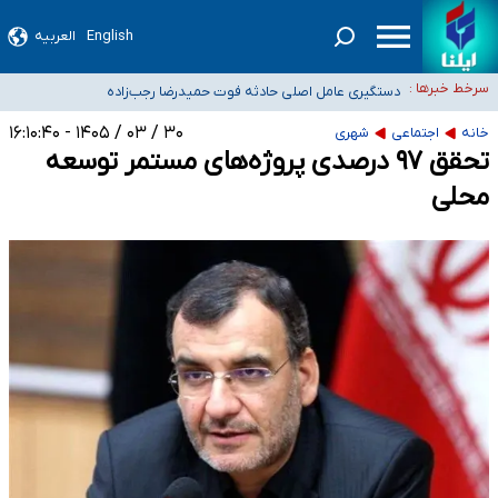
سیدحسن خمینی عزادار شد
English
العربیه
آمار خودکشی نسبت به سال‌های قبل افزایش نیافته است
سرخط خبرها :
دستگیری عامل اصلی حادثه فوت حمیدرضا رجب‌زاده
نباید تفسیرهای سلیقه‌ای از مواضع رسمی کشور ارائه شود
۳۰ / ۰۳ / ۱۴۰۵ - ۱۶:۱۰:۴۰
خانه
اجتماعی
شهری
«زیرمیزی» برای داوطلبان پزشکی سراب است/ دریافت‌های غیرمتعارف در شأن پزشکی
تحقق ۹۷ درصدی پروژه‌های مستمر توسعه
و کشورمان نیست/ نظام سلامت جلوی این رویه را بگیرد
محلی