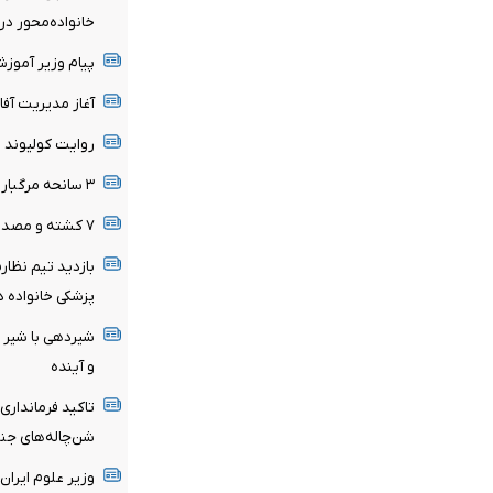
خانواده‌محور د
پیام وزیر آموز
آغاز مدیریت آفا
روایت کولیوند ا
۳ سانحه مرگبار طی یک هفته در بزرگراه‌های تهران
۷ کشته و مصدوم در تصادف مرگبار پژو پارس و ساینا
بازدید تیم نظار
پزشکی خانواده د
شیردهی با شیر م
و آینده
تاکید فرمانداری
شن‌چاله‌های جن
وزیر علوم ایران