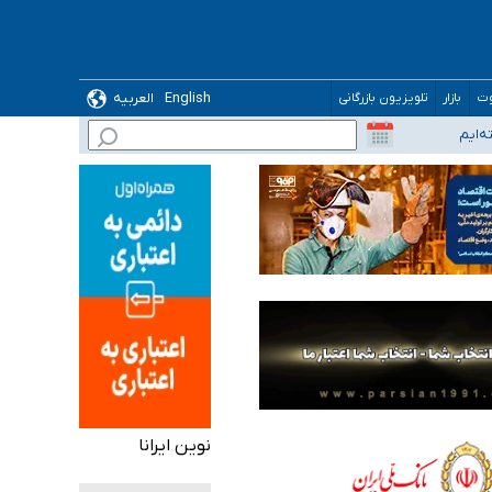
English
العربیه
وت
بازار
تلویزیون بازرگانی
نوین ایرانا