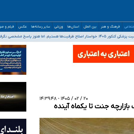
تماعی
فرهنگ و هنر
بین الملل
استان‌ها
ورزشی
سایر رسانه‌ها
عکس
فیلم و ص
 هستیم، اما هنوز پاسخ مشخصی نگرفته‌ایم
صصی فرماندهی صحنه عملیات و دکترای تخصصی جغرافیای نظامی دافوس آجا
 بیمه
خوزستان و کرمان بالاتر از آستانه هشدار
۲۰ / ۰۲ / ۱۴۰۵ - ۱۴:۳۹:۴۸
ازارچه جنت تا یکماه آینده