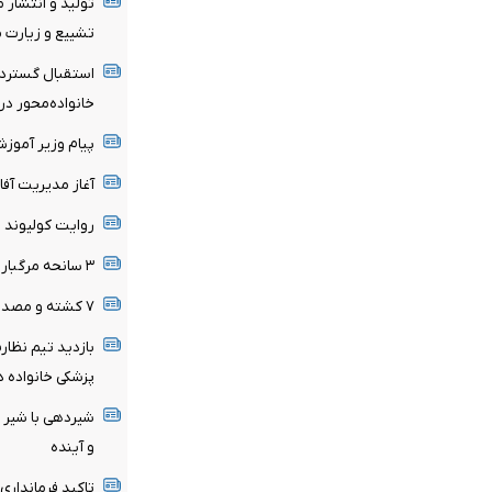
تولید و انتشار 
تشییع و زیارت م
استقبال گسترده
خانواده‌محور د
پیام وزیر آموز
آغاز مدیریت آفا
روایت کولیوند ا
۳ سانحه مرگبار طی یک هفته در بزرگراه‌های تهران
۷ کشته و مصدوم در تصادف مرگبار پژو پارس و ساینا
بازدید تیم نظار
پزشکی خانواده د
شیردهی با شیر م
و آینده
تاکید فرمانداری