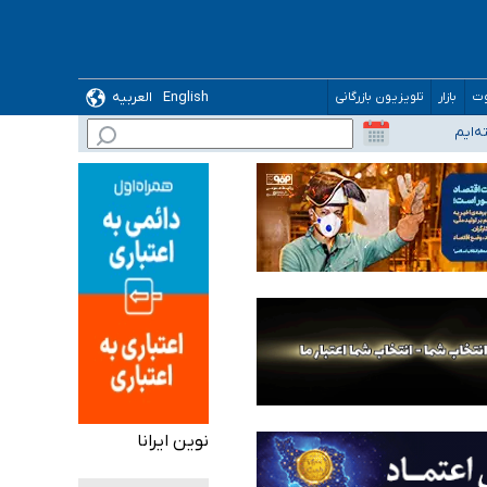
English
العربیه
وت
بازار
تلویزیون بازرگانی
نوین ایرانا