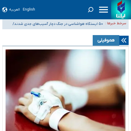
English
العربیه
انتصاب شش فرمانده عالی‌رتبه در ستاد کل نیروهای مسلح، سپاه پاسداران و
سرخط خبرها :
بسیج مستضعفین
۵۰ ایستگاه هواشناسی در جنگ دچار آسیب‌های جدی شدند/
شیب آسیب‌های اجتماعی در کشور افزایشی است
تخریب کامل دو رادار در بوشهر و اهواز
رصد زنجیره‌ای معاملات برای شناسایی پولشویی/ کم‌اظهاری و بیش‌اظهاری زیر
هموفیلی
ذره‌بین مالیاتی
«حسین آقایاری» تراستی ابربدهکار کیست؟/ غارت پول نفت کشور با پاسپورت
ایرانی- افغانستانی