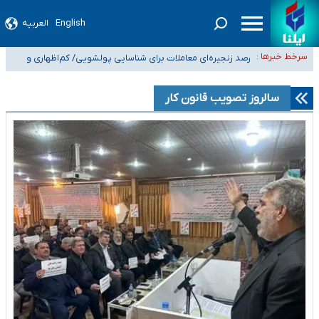
English
العربیه
شیب آسیب‌های اجتماعی در کشور افزایشی است
سرخط خبرها :
رصد زنجیره‌ای معاملات برای شناسایی پولشویی/ کم‌اظهاری و
بیش‌اظهاری زیر ذره‌بین مالیاتی
«حسین آقایاری» تراستی ابربدهکار کیست؟/ غارت پول نفت کشور با پاسپورت
ایرانی- افغانستانی
آسیب‌های جنگ، صدور گواهینامه موتورسواری زنان را به تأخیر انداخت
سالروز تصویب قانون کار
درخواست جلسه نمایندگان با رئیس‌جمهور برای تصمیم‌گیری درباره حذف
شرکت‌های پیمانکاری/ مصوبه دولت انتظار مجلس و نیروهای شرکتی را تأمین
نکرد