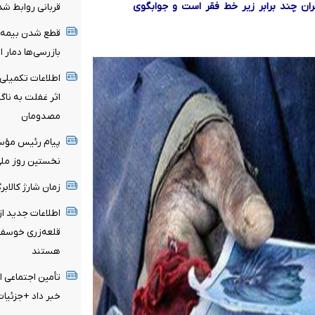
ران چند برابر زیر خط فقر است و جوابگوی
قربانی روابط ش
بازرسی‌ها دمار ا
اطلاعات تکمیلی 
اثر غفلت به نا
مصدومان
پیام رئیس مؤسس
نخستین روز ملی 
زمان شارژ کالاب
اطلاعات جدید ا
قلعه‌زری خوسف/
هستند
تأمین اجتماعی ا
خبر داد +جزئیات