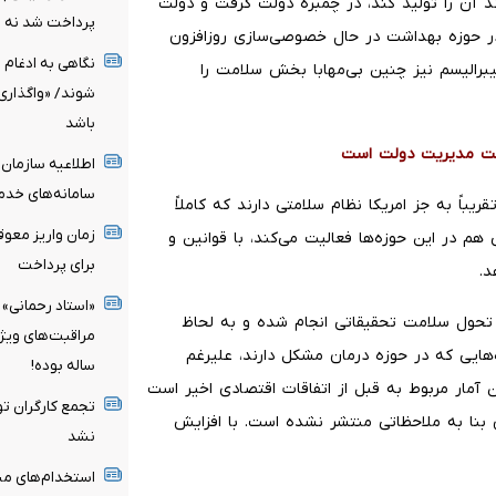
ند آن را تولید کند، در چمبره دولت گرفت و دولت
پرداخت شد نه ب
ر حوزه بهداشت در حال خصوصی‌سازی روزافزون
نگاهی به ادغام 
یبرالیسم نیز چنین بی‌مهابا بخش سلامت را
شوند/ «واگذاری
باشد
حت مدیریت دولت است
اطلاعیه سازمان
سامانه‌های خدم
یباً به جز امریکا نظام سلامتی دارند که کاملاً
زمان واریز معو
 در این حوزه‌ها فعالیت می‌کند، با قوانین و
برای پرداخت
د.
«استاد رحمانی» 
ح تحول سلامت تحقیقاتی انجام شده و به لحاظ
‌هایی که در حوزه درمان مشکل دارند، علیرغم
ساله بوده!
ن آمار مربوط به قبل از اتفاقات اقتصادی اخیر است
تجمع کارگران تو
ق بنا به ملاحظاتی منتشر نشده است. با افزایش
نشد
استخدام‌های مبه