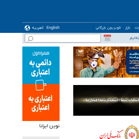
English
العربیه
وت
بازار
تلویزیون بازرگانی
نوین ایرانا