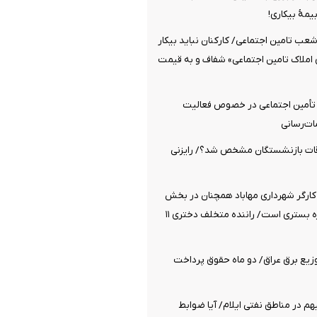
یمۀ بیکاری!
شعب تامین اجتماعی/ کارکنان نباید بیکار
 املاک تامین اجتماعی» شفاف و به قیمت
 تأمین اجتماعی در خصوص فعالیت
ات‌رسانی
قات بازنشستگان مشخص شد؟/ رایزنی
کارگر شهرداری مهاباد همچنان در بخش
مراقبت‌های ویژه بستری است/ راننده متخلف دختری ۱۱
زیع برق عراق/ دو ماه حقوق پرداخت
م در مناطق نفتی ایلام/ آیا ضوابط