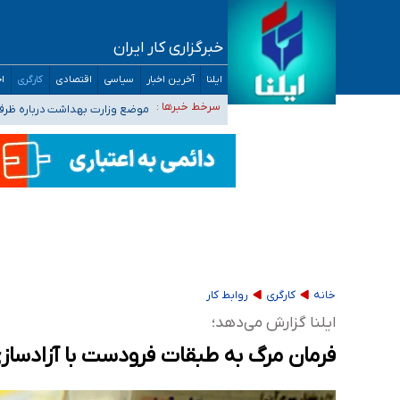
خبرگزاری کار ایران
ایلنا
آخرین اخبار
سیاسی
اقتصادی
کارگری
اج
۴۰ تا ۵۰ روز گرمای نسبی در پیش داریم/ دمای تهران به ۳۸ درجه می‌رسد
سرخط خبرها :
موضع وزارت بهداشت درباره ظرفیت پزشکی کنکور ۱۴۰۵: خواستار اصلاح ظرفیت‌ها
تعویق آزمون ورودی دکترای تخصصی فرماندهی 
خبرنگاران راویان حقیقت با دغدغه نان، مسکن و
آخرین وضعیت شیوع عفونت‌های تنفسی در کشور/ 
خانه
کارگری
روابط کار
ایلنا گزارش می‌دهد؛
فرمان مرگ به طبقات فرودست‌ با آزادساز