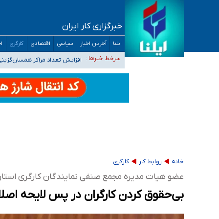
خبرگزاری کار ایران
ایلنا
آخرین اخبار
سیاسی
اقتصادی
کارگری
اج
ضرورت آموزش حریم خصوصی در فضای آنلاین در 
مجرمان از ترس رسوایی
افزایش تعداد مراکز همسان‌گزینی به ۲۳۰ مرکز/ بررسی صلاحیت و نظارت‌ها به سازمان تبلیغات و
سرخط خبرها :
۴۰ تا ۵۰ روز گرمای نسبی در پیش داریم/ دمای تهران به ۳۸ درجه می‌رسد
موضع وزارت بهداشت درباره ظرفیت پزشکی کنکور ۱۴۰۵: خواستار اصلاح ظرفیت‌ها هستیم، اما هنوز پاسخ مشخصی نگرفت
تعویق آزمون ورودی دکترای تخصصی فرماندهی 
خانه
روابط کار
کارگری
عضو هیات مدیره مجمع صنفی نمایندگان کارگری استان
بی‌حقوق کردن کارگران در پس لایحه اصلاح