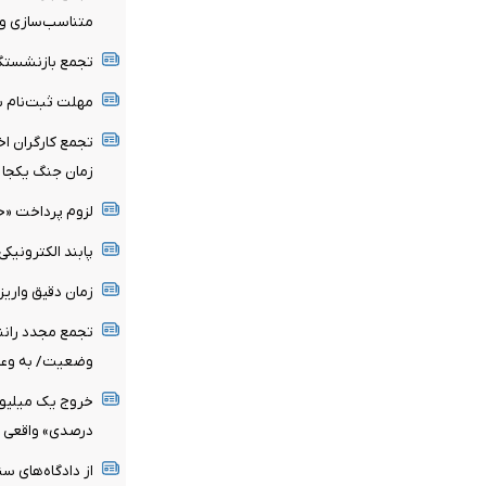
متناسب‌سازی و 
تجمع بازنشستگا
مهلت ثبت‌نام ب
تجمع کارگران اخر
زمان جنگ یکجا ب
لزوم پرداخت «ح
پابند الکترونیکی
زمان دقیق واری
تجمع مجدد رانند
وضعیت/ به وعده
درصدی» واقعی
از دادگاه‌های س