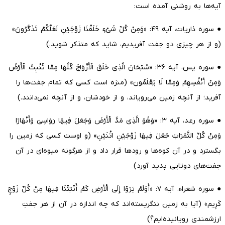
آیه‌ها به روشنی آمده است:
● سوره ذاریات، آیه ۴۹: «وَمِنْ کُلِّ شَیْءٍ خَلَقْنَا زَوْجَیْنِ لَعَلَّکُمْ تَذَکَّرُونَ»
(و از هر چیزی دو جفت آفریدیم، شاید که متذکر شوید.)
● سوره یس، آیه ۳۶: «سُبْحَانَ الَّذِی خَلَقَ الْأَزْوَاجَ کُلَّهَا مِمَّا تُنْبِتُ الْأَرْضُ
وَمِنْ أَنْفُسِهِمْ وَمِمَّا لَا یَعْلَمُون» (منزه است کسی که تمام جفت‌ها را
آفرید؛ از آنچه زمین می‌رویاند، و از خودشان، و از آنچه نمی‌دانند.)
● سوره رعد، آیه ۳: «وَهُوَ الَّذِی مَدَّ الْأَرْضَ وَجَعَلَ فِیهَا رَوَاسِیَ وَأَنْهَارًا
وَمِنْ کُلِّ الثَّمَرَاتِ جَعَلَ فِیهَا زَوْجَیْنِ اثْنَیْنِ» (و اوست کسی که زمین را
بگسترد و در آن کوه‌ها و رودها قرار داد و از هرگونه میوه‌ای در آن
جفت‌های دوتایی پدید آورد)
● سوره شعراء، آیه ۷: «أَوَلَمْ یَرَوْا إِلَی الْأَرْضِ کَمْ أَنْبَتْنَا فِیهَا مِنْ کُلِّ زَوْجٍ
کَرِیم» (آیا به زمین ننگریسته‌اند که چه اندازه در آن از هر جفتِ
ارزشمندی رویانیده‌ایم؟)