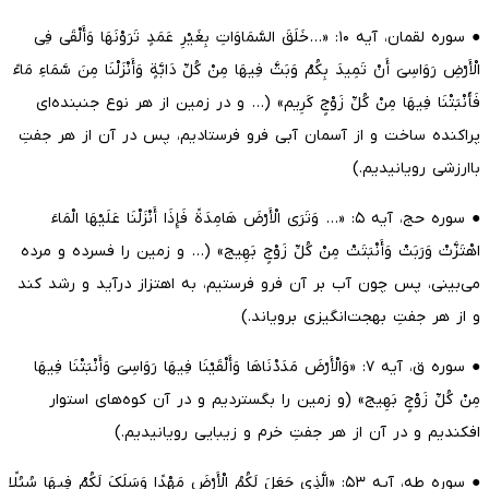
● سوره لقمان، آیه ۱۰: «…خَلَقَ السَّمَاوَاتِ بِغَیْرِ عَمَدٍ تَرَوْنَهَا وَأَلْقَی فِی
الْأَرْضِ رَوَاسِیَ أَنْ تَمِیدَ بِکُمْ وَبَثَّ فِیهَا مِنْ کُلِّ دَابَّةٍ وَأَنْزَلْنَا مِنَ سَّمَاءِ مَاءً
فَأَنْبَتْنَا فِیهَا مِنْ کُلِّ زَوْجٍ کَرِیم» (… و در زمین از هر نوع جنبنده‌ای
پراکنده ساخت و از آسمان آبی فرو فرستادیم، پس در آن از هر جفتِ
باارزشی رویانیدیم.)
● سوره حج، آیه ۵: «… وَتَرَی الْأَرْضَ هَامِدَةً فَإِذَا أَنْزَلْنَا عَلَیْهَا الْمَاءَ
اهْتَزَّتْ وَرَبَتْ وَأَنْبَتَتْ مِنْ کُلِّ زَوْجٍ بَهِیج» (… و زمین را فسرده و مرده
می‌بینی، پس چون آب بر آن فرو فرستیم، به اهتزاز درآید و رشد کند
و از هر جفتِ بهجت‌انگیزی برویاند.)
● سوره ق، آیه ۷: «وَالْأَرْضَ مَدَدْنَاهَا وَأَلْقَیْنَا فِیهَا رَوَاسِیَ وَأَنْبَتْنَا فِیهَا
مِنْ کُلِّ زَوْجٍ بَهِیج» (و زمین را بگستردیم و در آن کوه‌های استوار
افکندیم و در آن از هر جفتِ خرم و زیبایی رویانیدیم.)
● سوره طه، آیه ۵۳: «الَّذِی جَعَلَ لَکُمُ الْأَرْضَ مَهْدًا وَسَلَکَ لَکُمْ فِیهَا سُبُلًا