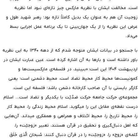
است. مخالفت ایشان با نظریه مارکس چیز تازه‌ای نبود اما نظریه
زوجیت آن هم به عنوان یک بدیل کاملاً تازه بود؛ رهبر شهید طول و
عرض این نظریه را از یک جهان‌بینی تا یک برنامه عمل اجرایی بسط
می‌داد.
با جستجو در بیانات ایشان متوجه شدم که از دهه ۱۳۴۰ به این نظریه
باور داشته است و بارها به آن اشاره کرده است. عین عبارت ایشان در
اردیبهشت ۱۴۰۴ این است: «ببینید، در فلسفه‌ی مارکسیست‌ها و
کمونیست‌ها محیط کار محیط تضاد است، محیط دشمنی است؛ یعنی
کارگر بایستی با آن صاحب کارخانه دشمن باشد؛ فلسفه این است.
مجموعه‌ی حرکت جامعه حرکت ضدّیّت با یکدیگر و تضاد است… اسلام
درست نقطه‌ی مقابل این را میگوید. اسلام محیط زندگی را، محیط کار
را، محیط تاریخ را، محیط ائتلاف و همراهی و همفکری میداند. آن‌هایی
که اهل دنبال‌گیری و تحقیق در قرآن هستند، تعبیر «زوجیّت» را،
کلمه‌ی «زوج» را، «زوجیّت» را در قرآن دنبال کنند: سُبحانَ الَّذی خَلَقَ