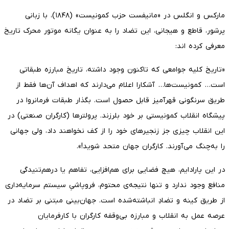
مارکس و انگلس در «مانیفست حزب کمونیست» (۱۸۴۸)، با زبانی
پرشور، قاطع و هیجانی، این تضاد را به عنوان یگانه موتور محرک تاریخ
معرفی کرده اند:
«تاریخ کلیه جوامعی که تاکنون وجود داشته، تاریخ مبارزه طبقاتی
است… کمونیست‌ها… آشکارا اعلام می‌دارند که اهداف آن‌ها فقط از
طریق سرنگونی قهرآمیز قابل حصول است. بگذار طبقات فرمانروا در
پیشگاه انقلاب کمونیستی بر خود بلرزند. پرولترها (کارگران صنعتی) در
این انقلاب چیزی جز زنجیرهای خود را از کف نخواهند داد، ولی جهانی
را به‌چنگ می‌آورند. کارگران جهان متحد شوید!».
در این پارادایم، هیچ فضایی برای هم‌افزایی، تفاهم یا درهم‌تنیدگی
منافع وجود ندارد و تنها نتیجه‌ی محتوم، فروپاشیِ سیستم سرمایه‌داری
از طریق کینه و تضادِ انباشته‌شده است. جهان‌بینی مبتنی بر تضاد در
عرصه عمل به انقلاب و مبارزه بی‌وقفه کارگران با کارفرمایان