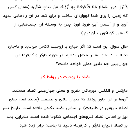
وَأَنْزَلَ مِنَ السَّمَاءِ مَاءً فَأَخْرَجْنَا بِهِ أَزْوَاجًا مِنْ نَبَاتٍ شَتَّی» (همان کسی
که زمین را برای شما گهواره‌ای ساخت و برای شما در آن راه‌هایی پدید
آورد و از آسمان آبی فرود آورد، پس به وسیله آن، جفت‌هایی از
گیاهان گوناگون برآوردیم.)
حال سوال این است که اگر جهان با زوجیت تکامل می‌یابد و به‌جای
تضاد باید تفاوت‌ها را مکمل بدانیم، در حوزه کارگر و کارفرما این
جهان‌بینی چه تاثیر عملی خواهد داشت؟
تضاد یا زوجیت در روابط کار
مارکس و انگلس قهرمانان نظری و عملی جهان‌بینی تضاد هستند.
آن‌ها بر این باور بودند که دنیای مادی و طبیعت (مانند اصل بقای
اصلح داروین در طبیعت) بر اساس تضاد تکامل یافته است، تاریخ بشر
نیز بر اساس تضاد نیروهای اجتماعی شکوفا شده است، بنابراین باید
بر تضاد «میان کارگر و کارفرما» دمید تا جامعه برابر زاده شود.