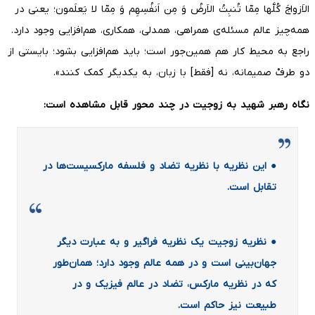
الاَزواجَ کُلَّها مِمّا تُنبِتُ الاَرضُ وَ مِن اَنفُسِهِم وَ مِمّا لا یَعلَمون؛ یعنی در
همه‌چیز عالم مسئله‌ی همراهی، همدلی، همکاری، هم‌افزایی وجود دارد.
راجع به محیط کار هم همین‌جور است؛ باید هم‌افزایی بشود؛ بایستی از
دو طرفْ صمیمانه، نه [فقط] با زبان، به یکدیگر کمک کنند».
نگاه رهبر شهید به زوجیت در چند محور قابل مشاهده است:
● این نظریه با نظریه تضاد و فلسفه مارکسیست‌ها در
تقابل است.
● نظریه زوجیت یک نظریه فراگیر و به عبارت دیگر
جهان‌بینی است و در همه عالم وجود دارد؛ همان‌طور
که در نظریه مارکس، تضاد در عالم فیزیک و در
طبیعت نیز حاکم است.