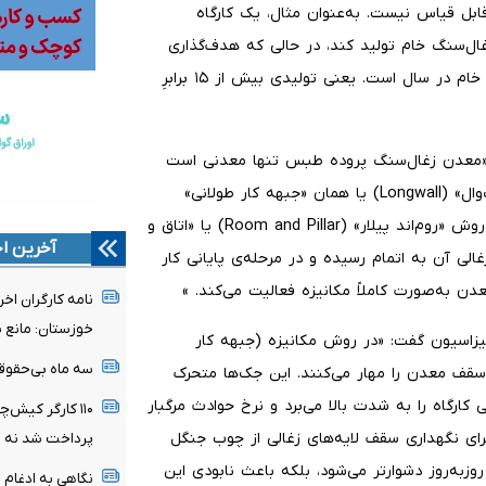
ابل قیاس نیست. به‌عنوان مثال، یک کارگاه
 یک سال نهایتاً می‌تواند ۱۲۰ هزار تن زغال‌سنگ خام تولید کند، در حالی که هدف‌گذاری
تولید در یک معدن مکانیزه، حداقل ۱.۵ میلیون تن زغال‌سنگ خام در سال است. یعنی تولیدی بیش از ۱۵ برابرِ
 «معدن زغال‌سنگ پروده طبس تنها معدنی است
که یکی از دهانه‌های آن به روش مکانیزه و با تجهیزات «لانگ‌وال» (Longwall) یا همان «جبهه کار طولانی»
استخراج می‌شود. در معدن مرکزی شرکت زغال‌سنگ پروده نیز روش «روم‌اند پیلار» (Room and Pillar) یا «اتاق و
آخرین اخ
الی آن به اتمام رسیده و در مرحله‌ی پایانی کار
عدن به‌صورت کاملاً مکانیزه فعالیت می‌کند. »
نامه کارگران اخ
خوزستان: مانع ب
انیزاسیون گفت: «در روش مکانیزه (جبهه کار
سه ماه بی‌حقوقی
 سقف معدن را مهار می‌کنند. این جک‌ها متحرک
کارگاه را به شدت بالا می‌برد و نرخ حوادث مرگبار
۱۱۰ کارگر کیش‌
رای نگهداری سقف لایه‌های زغالی از چوب جنگل
پرداخت شد نه ب
وزبه‌روز دشوارتر می‌شود، بلکه باعث نابودی این
نگاهی به ادغام 