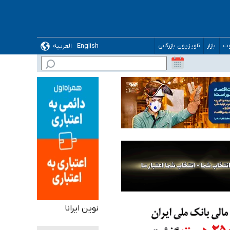
English
العربیه
وت
بازار
تلویزیون بازرگانی
نوین ایرانا