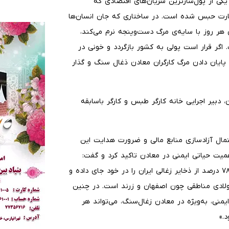
یکی از پول‌سازترین شریان‌های اقتصادی که
ظارت حبس شده‌ است. در ساختاری که جان انسان‌ها
ن هر روز با سایه‌ی مرگ دست‌وپنجه نرم می‌کند،
گر قرار است پولی به کشور بازگردد و خونی در
 پایان دادن مرگ کارگران معادن ذغال سنگ و گذار
 دبیر اجرایی خانه کارگر طبس و کارگر باسابقه
احتمال آزادسازی منابع مالی و ضرورت هدایت این
همیت حیاتی ایمنی در معادن تاکید کرد و گفت:
«شهرستان طبس به عنوان پایتخت صنعت زغال‌سنگ کشور، ۷۸ درصد از ذخایر زغالی ایران را در خود جای داده و
 نیاز صنایع فولادی مناطقی چون اصفهان و زرند است. در چنین
منی، به‌ویژه در معادن زغال‌سنگ، می‌تواند هر
د.»