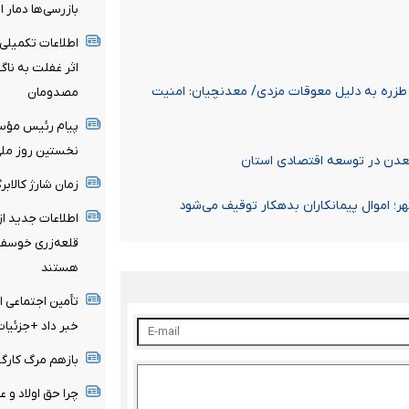
بازرسی‌ها دمار ا
اطلاعات تکمیلی 
اثر غفلت به نا
در معدن طزره به دلیل معوقات مزدی/ معدنچیان: امنیت
مصدومان
پیام رئیس مؤسس
نخستین روز ملی 
عدن در توسعه اقتصادی استان
زمان شارژ کالاب
؛ اموال پیمانکاران بدهکار توقیف می‌شود
اطلاعات جدید ا
قلعه‌زری خوسف/
هستند
تأمین اجتماعی ا
خبر داد +جزئیات
بازهم مرگ کارگر
چرا حق اولاد و 