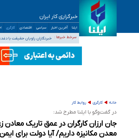
۴۰ تا ۵۰ روز گرمای نسبی در پیش داریم/ دمای تهران به ۳۸ درجه می‌رسد
خبرگزاری کار ایران
موضع وزارت بهداشت درباره ظرفیت پزشکی کنکور ۱۴۰۵: خواستار اصلاح ظرفیت‌ها هستیم، اما هنوز پاسخ مشخصی نگرفت
ایلنا
آخرین اخبار
سیاسی
اقتصادی
کارگری
اج
تعویق آزمون ورودی دکترای تخصصی فرماندهی 
خبرنگاران راویان حقیقت با دغد
سرخط خبرها :
آخرین وضعیت شیوع عفونت‌های تنفسی در کشور/ 
خانه
کارگری
روابط کار
در گفت‌وگو با ایلنا مطرح شد:
جان ارزان کارگران در عمق تاریک معادن 
معدن مکانیزه داریم/ آیا دولت برای ایمن