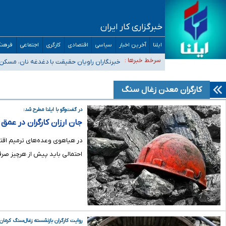
خبرگزاری کار ایران
ایلنا
آخرین اخبار
سیاسی
اقتصادی
کارگری
اجتماعی
فرهنگ
تعویق آزمون ورودی دکترای تخصصی فرماندهی صحنه عملیات 
سرخط خبرها :
خبرنگاران راویان حقیقت با دغدغه نان، مسکن
آخرین وضعیت شیوع عفونت‌های تنفسی در کشور/ خوزستان و کر
هیچ پرستاری بازداشت یا اخراج نشده است/ از رئیس جمهور خ
کارگران معدن زغال سنگ
ثبت‌نام بخش عمده دانش‌آموزان مدارس ایرانی امارات در کشور
در گفت‌وگو با ایلنا مطرح شد:
جان ارزان کارگران در عمق
در هیاهوی وعده‌های ترمیم اقتصا
احتمالی باید پیش از هرچیز صر
روایت کارگران بازنشسته زغال‌سنگ کرمان