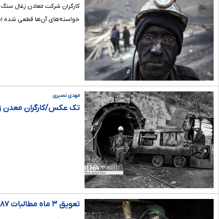
کارگران شرکت معادن زغال سنگ ک
خواسته‌های آن‌ها قطعی شده ا
مهدی نصیری
تک عکس/کارگران معدن ز
تعویق ۳ ماه مطالبات ۸۷ کارگر معدن زغال سنگ «ملچ آرام »