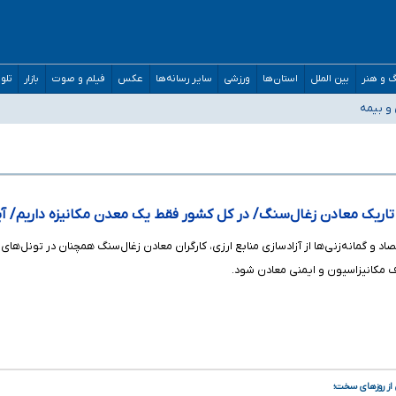
 و هنر
بین الملل
استان‌ها
ورزشی
سایر رسانه‌ها
عکس
فیلم و صوت
بازار
تلو
و دکترای تخصصی جغرافیای نظامی دافوس آجا
 و بیمه
مان بالاتر از آستانه هشدار
واستیم ورود کند
/ درباره محصلان باقی‌مانده در دبی متناسب با شرایط جدید تصمیم‌گیری می‌شود
 تاریک معادن زغال‌سنگ/ در کل کشور فقط یک معدن مکانیزه داریم/ آی
د و گمانه‌زنی‌ها از آزادسازی منابع ارزی، کارگران معادن زغال‌سنگ همچنان در تونل‌های
ف مکانیزاسیون و ایمنی معادن شود.
 از روزهای سخت؛