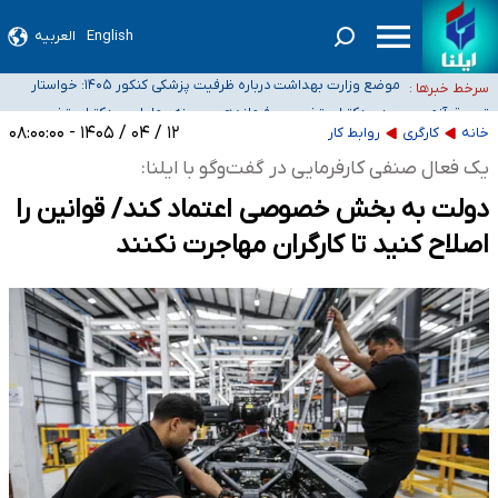
English
العربیه
۴۰ تا ۵۰ روز گرمای نسبی در پیش داریم/ دمای تهران به ۳۸ درجه می‌رسد
موضع وزارت بهداشت درباره ظرفیت پزشکی کنکور ۱۴۰۵: خواستار
سرخط خبرها :
اصلاح ظرفیت‌ها هستیم، اما هنوز پاسخ مشخصی نگرفته‌ایم
تعویق آزمون ورودی دکترای تخصصی فرماندهی صحنه عملیات و
خبرنگاران راویان حقیقت با دغدغه نان، مسکن و بیمه
دکترای تخصصی جغرافیای نظامی دافوس آجا
۱۲ / ۰۴ / ۱۴۰۵ - ۰۸:۰۰:۰۰
خانه
کارگری
روابط کار
آخرین وضعیت شیوع عفونت‌های تنفسی در کشور/ خوزستان و کرمان بالاتر از
یک فعال صنفی کارفرمایی در گفت‌وگو با ایلنا:
آستانه هشدار
دولت به بخش خصوصی اعتماد کند/ قوانین را
اصلاح کنید تا کارگران مهاجرت نکنند