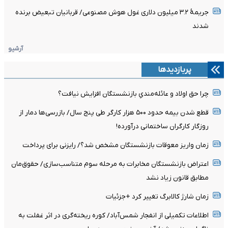
جریمۀ ۳.۲ میلیون دلاری غول هوش مصنوعی/ قربانیان تبعیض برنده
شدند
آرشیو
پربازدیدها
چرا حق اولاد و عائله‌مندیِ بازنشستگان افزایش نیافت؟
قطع شدن بیمه حدود ۵۰۰ هزار کارگر طی پنج سال/ بازرسی‌ها دمار از
روزگار کارگران ساختمانی درآورده!
زمان واریز معوقات بازنشستگان مشخص شد؟/ رایزنی برای پرداخت
اعتراض بازنشستگان مخابرات به مرحله سوم متناسب‌سازی/ حقوق‌مان
مطابق قانون زیاد نشد
زمان شارژ کالابرگ تغییر کرد +جزئیات
اطلاعات تکمیلی از انفجار شمس‌آباد/ کوره ریخته‌گری در اثر غفلت به