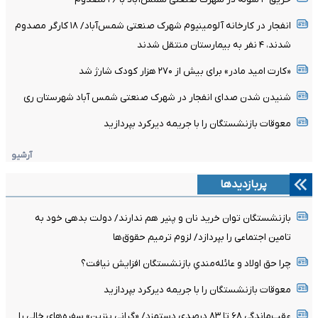
انفجار در کارخانه آلومینیوم شهرک صنعتی شمس‌آباد/ ۱۸ کارگر مصدوم
شدند، ۴ نفر به بیمارستان منتقل شدند
«کارت امید مادر» برای بیش از ۲۷۰ هزار کودک شارژ شد
شنیدن شدن صدای انفجار در شهرک صنعتی شمس آباد شهرستان ری
معوقات بازنشستگان را با جریمه دیرکرد بپردازید
آرشیو
پربازدیدها
بازنشستگان توان خرید نان و پنیر هم ندارند/ دولت بدهی خود به
تامین اجتماعی را بپردازد/ لزوم ترمیم حقوق‌ها
چرا حق اولاد و عائله‌مندیِ بازنشستگان افزایش نیافت؟
معوقات بازنشستگان را با جریمه دیرکرد بپردازید
عقب‌ماندگی ۶۸ تا ۸۳ درصدی دستمزد/ «گرانی بنزین» سفره‌های خالی را