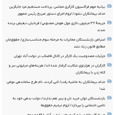
بیانیه مهم فراکسیون کارگری مجلس: پرداخت مستقیم مزد جایگزین
حذف پیمانکاران نشود/ لزوم اجرای دستور صریح رئیس جمهور
جریمۀ ۳.۲ میلیون دلاری غول هوش مصنوعی/ قربانیان تبعیض برنده
شدند
اعتراض بازنشستگان مخابرات به مرحله سوم متناسب‌سازی/ حقوق‌مان
مطابق قانون زیاد نشد
جزئیات مصدومیت یک کارگر در کانال فاضلاب در دولت آباد تهران
کارگران در هزارتوی شکایت گرفتار شده اند/ هزینه‌های میلیونی سر و
کله زدن با پیمانکاران
حذف پیمانکاران به حاشیه رفت/ لابی کردند، نام طرح ساماندهی عوض
شد!
بازنشستگان توان خرید نان و پنیر هم ندارند/ دولت بدهی خود به
تامین اجتماعی را بپردازد/ لزوم ترمیم حقوق‌ها
حریق ۳ سوله در شهرک صنعتی شمس‌آباد با ۲۶ مصدوم