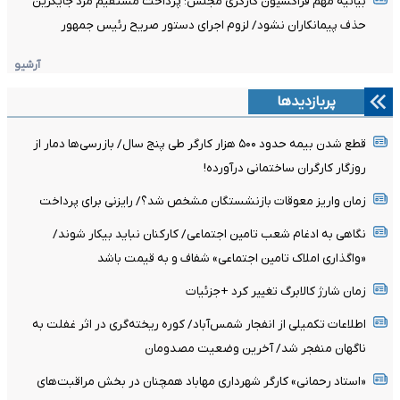
بیانیه مهم فراکسیون کارگری مجلس: پرداخت مستقیم مزد جایگزین
حذف پیمانکاران نشود/ لزوم اجرای دستور صریح رئیس جمهور
آرشیو
پربازدیدها
قطع شدن بیمه حدود ۵۰۰ هزار کارگر طی پنج سال/ بازرسی‌ها دمار از
روزگار کارگران ساختمانی درآورده!
زمان واریز معوقات بازنشستگان مشخص شد؟/ رایزنی برای پرداخت
نگاهی به ادغام شعب تامین اجتماعی/ کارکنان نباید بیکار شوند/
«واگذاری املاک تامین اجتماعی» شفاف و به قیمت باشد
زمان شارژ کالابرگ تغییر کرد +جزئیات
اطلاعات تکمیلی از انفجار شمس‌آباد/ کوره ریخته‌گری در اثر غفلت به
ناگهان منفجر شد/ آخرین وضعیت مصدومان
«استاد رحمانی» کارگر شهرداری مهاباد همچنان در بخش مراقبت‌های