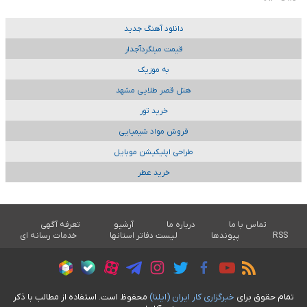
دانلود آهنگ جدید
قیمت میلگردآجدار
به موزیک
هتل قصر طلایی مشهد
خرید تور
فروش مواد شیمیایی
طراحی اپلیکیشن موبایل
خرید عطر
تماس با ما
درباره ما
آرشیو
تعرفه آگهی
RSS
پیوندها
لیست دفاتر استانها
خدمات رسانه ای
تمام حقوق برای
خبرگزاری کار ايران (ايلنا)
محفوظ است. استفاده از مطالب با ذکر