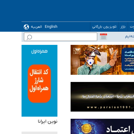
English
العربیه
وت
بازار
تلویزیون بازرگانی
نوین ایرانا