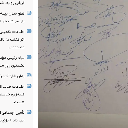
قربانی روابط ش
بازرسی‌ها دمار ا
اطلاعات تکمیلی 
اثر غفلت به نا
مصدومان
پیام رئیس مؤسس
نخستین روز ملی 
زمان شارژ کالاب
اطلاعات جدید ا
قلعه‌زری خوسف/
هستند
تأمین اجتماعی ا
خبر داد +جزئیات