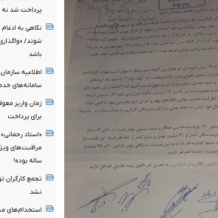
پرداخت شد نه ب
نگاهی به ادغام 
شوند/ «واگذاری
باشد
اطلاعیه سازمان
سامانه‌های خدم
زمان واریز معو
برای پرداخت
«استاد رحمانی» 
ساله بوده!
تجمع کارگران تو
نشد
استخدام‌های مبه