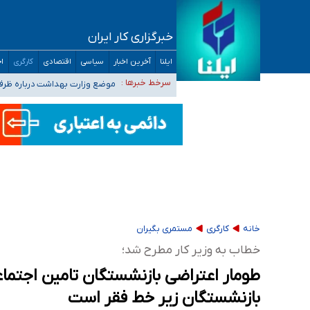
خبرگزاری کار ایران
۴۰ تا ۵۰ روز گرمای نسبی در پیش داریم/ دمای تهران به ۳۸ درجه می‌رسد
ایلنا
آخرین اخبار
سیاسی
اقتصادی
کارگری
اج
موضع وزارت بهداشت درباره ظرفیت پزشکی کنکور ۱۴۰۵: خواستار اصلاح ظرفیت‌ها
سرخط خبرها :
تعویق آزمون ورودی دکترای تخ
خبرنگاران راویان حقیقت با دغدغه نان، مسکن و
آخرین وضعیت شیوع عفونت‌های تنفسی در کشور/ 
خانه
کارگری
مستمری بگیران
خطاب به وزیر کار مطرح شد؛
بازنشستگان زیر خط فقر است