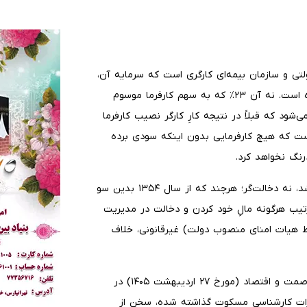
ی و سازمان بیمه‌ای کارگری است که سرمایه آن،
منحصراً توسط نسل‌های پی‌درپی کارگری تأمین و تشکیل شده است. نه آن ۲۳٪ که به سهم کارفرما موسوم
شود که قبلاً در نتیجه کارِ کارگر نصیب کارفرما
ت که هیچ کارفرمایی بدون اینکه سودی برده
درنگ نخواهد کرد.
دولت مطابق قانون اساسی باید نقش ناظر و حامی داشته باشد، نه دخالت‌گر؛ هرچند که از سال ۱۳۵۴ بدین سو
زده‌اند. بدین ترتیب هرگونه مالِ خود کردن و دخالت در مدیریت
ط هیات امنای منصوب دولت) غیرقانونی، خلاف
اضافه بر این تخلف آشکار، در نامه وزیر محترم کار به وزرای صمت و اقتصاد (مورخ ۲۷ اردیبهشت ۱۴۰۵) در
ظرات کارشناسی مسکوت گذاشته شده، سخن از