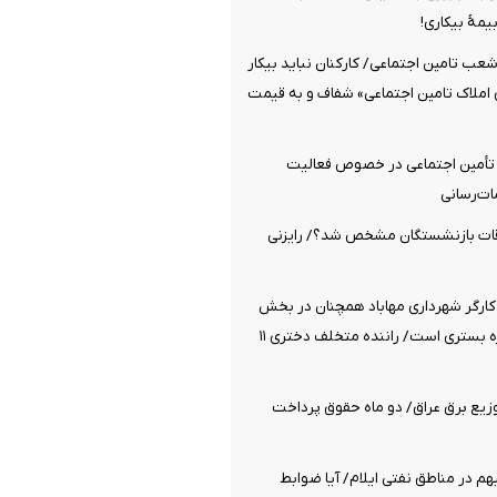
یمۀ بیکاری!
شعب تامین اجتماعی/ کارکنان نباید بیکار
 املاک تامین اجتماعی» شفاف و به قیمت
 تأمین اجتماعی در خصوص فعالیت
ات‌رسانی
قات بازنشستگان مشخص شد؟/ رایزنی
کارگر شهرداری مهاباد همچنان در بخش
مراقبت‌های ویژه بستری است/ راننده متخلف دختری ۱۱
زیع برق عراق/ دو ماه حقوق پرداخت
م در مناطق نفتی ایلام/ آیا ضوابط