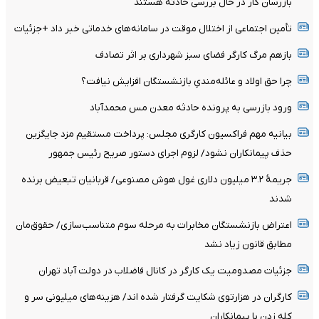
بازرسان کار در حال بررسی حادثه هستند
تأمین اجتماعی از اختلال موقت در سامانه‌های خدماتی خبر داد +جزئیات
بازهم مرگ کارگر فضای سبز شهرداری بر اثر تصادف
چرا حق اولاد و عائله‌مندیِ بازنشستگان افزایش نیافت؟
ورود بازرسی به پرونده حادثه معدن مس محمدآباد
بیانیه مهم فراکسیون کارگری مجلس: پرداخت مستقیم مزد جایگزین
حذف پیمانکاران نشود/ لزوم اجرای دستور صریح رئیس جمهور
جریمۀ ۳.۲ میلیون دلاری غول هوش مصنوعی/ قربانیان تبعیض برنده
شدند
اعتراض بازنشستگان مخابرات به مرحله سوم متناسب‌سازی/ حقوق‌مان
مطابق قانون زیاد نشد
جزئیات مصدومیت یک کارگر در کانال فاضلاب در دولت آباد تهران
کارگران در هزارتوی شکایت گرفتار شده اند/ هزینه‌های میلیونی سر و
کله زدن با پیمانکاران