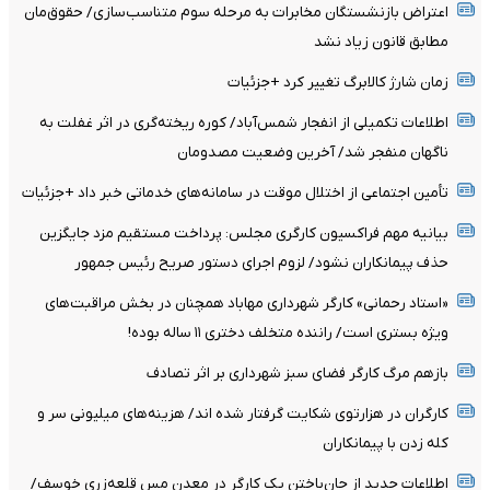
اعتراض بازنشستگان مخابرات به مرحله سوم متناسب‌سازی/ حقوق‌مان
مطابق قانون زیاد نشد
زمان شارژ کالابرگ تغییر کرد +جزئیات
اطلاعات تکمیلی از انفجار شمس‌آباد/ کوره ریخته‌گری در اثر غفلت به
ناگهان منفجر شد/ آخرین وضعیت مصدومان
تأمین اجتماعی از اختلال موقت در سامانه‌های خدماتی خبر داد +جزئیات
بیانیه مهم فراکسیون کارگری مجلس: پرداخت مستقیم مزد جایگزین
حذف پیمانکاران نشود/ لزوم اجرای دستور صریح رئیس جمهور
«استاد رحمانی» کارگر شهرداری مهاباد همچنان در بخش مراقبت‌های
ویژه بستری است/ راننده متخلف دختری ۱۱ ساله بوده!
بازهم مرگ کارگر فضای سبز شهرداری بر اثر تصادف
کارگران در هزارتوی شکایت گرفتار شده اند/ هزینه‌های میلیونی سر و
کله زدن با پیمانکاران
اطلاعات جدید از جان‌باختن یک کارگر در معدن مس قلعه‌زری خوسف/