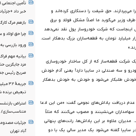
تأمین اجتماعی ا
وها را نصف کرده‌اند یا تنها ۱۰ درصد آن را می‌پردازند. حق شیفت را دستکاری کرده‌اند و
خبر داد +جزئیات
طرف وزیر می‌گوید ما اصلاً مشکل فولاد و برق
بازهم مرگ کارگر
ل اینجاست که شرکت خودروساز پول نقد نمی‌دهد
چرا حق اولاد و 
 میلیارد تومان به قطعه‌سازان بزرگ بدهکار است.
ورود بازرسی به
ند.»
بیانیه مهم فرا
 یک شرکت قطعه‌ساز که از کل ساختار خودروسازی
مزد جایگزین حذف
درو و سه صندلی در سایپا دارد! یعنی آدم خودش
صریح رئیس جم
 خودش طلبکار می‌شود و خودش به خودش بدهکار
جریمۀ 
تبعیض برنده ش
 عدم دریافت پاداش‌های نجومی گفت: «من این ادعا
اعتراض بازنشست
ع سهامداران می‌نشینند و مصوب می‌کنند که مثلاً
متناسب‌سازی/ ح
دیران علاوه بر این پاداش‌ها، رانت‌های پنهانی
جزئیات مصدومیت
در سایپا گفته می‌شود یک مدیر سالی یک یا دو
آباد تهران