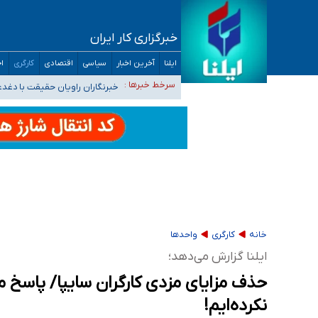
خبرگزاری کار ایران
ایلنا
آخرین اخبار
سیاسی
اقتصادی
کارگری
اج
تعویق آزمون ورودی دکترای تخصصی فرماندهی 
خبرنگاران راویان حقیقت با دغد
سرخط خبرها :
آخرین وضعیت شیوع عفونت‌های تنفسی در کشور/ 
هیچ پرستاری بازداشت یا اخراج نشده است/ از 
ثبت‌نام بخش عمده دانش‌آموزان مدارس ایرانی ا
خانه
کارگری
واحدها
ایلنا گزارش می‌دهد؛
حذف مزایای مزدی کارگران سایپا/ پاسخ مدی
نکرده‌ایم!