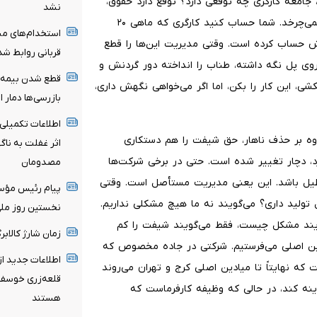
، جامعه کارگری چه توقعی دارد؟ توقع دارد حقوق،
نشد
مزایا، آکورد و اضافه‌کارش را بگیرد، چون اگر نگیرد زندگی‌اش نمی‌چرخد. شما حساب کنید کارگری که ماهی ۲۰
استخدام‌های مبه
ردش حساب کرده است. وقتی مدیریت این‌ها را قطع
قربانی روابط ش
ا روی پل نگه داشته، طناب را انداخته دور گردنش و
ی، این کار را بکن، اما اگر می‌خواهی نگهش داری،
بازرسی‌ها دمار ا
اطلاعات تکمیلی 
علاوه بر حذف ناهار، حق شیفت را هم دستکاری
اثر غفلت به نا
د ۱۵ درصد حق شیفت بگیرد، دچار تغییر شده است. حتی در برخی شرکت‌ها
مصدومان
یل باشد. این یعنی مدیریت مستأصل است. وقتی
پیام رئیس مؤسس
لید داری؟ می‌گویند نه ما هیچ مشکلی نداریم.
نخستین روز ملی 
‌گویند مشکل چیست، فقط می‌گویند شیفت را کم
زمان شارژ کالاب
ین اصلی می‌فرستیم. شرکتی در جاده مخصوص که
اطلاعات جدید ا
 سرویس تقلیل داده است که نهایتاً تا میادین اصلی کرج و تهران می‌روند
قلعه‌زری خوسف/
ینه کند، در حالی که وظیفه کارفرماست که
هستند