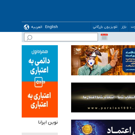
English
العربیه
وت
بازار
تلویزیون بازرگانی
 می‌شود
نوین ایرانا