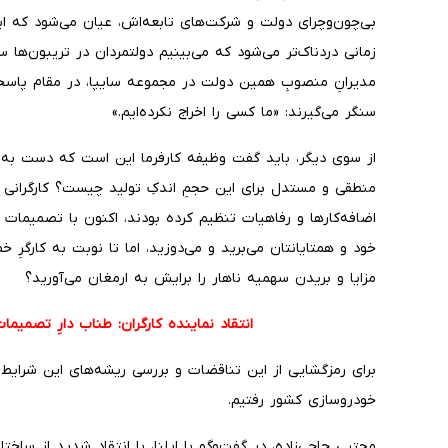
بی‌چون‌وچرای دولت و شرکت‌های تابعه‌اش، عیان می‌شود که ا
زمانی دردناک‌تر می‌شود که می‌بینیم دولتمردان در تریبون‌ها س
مدیرانِ منصوبِ همین دولت در مجموعه سایپا، در مقام پاس
سنگر می‌گیرند: «ما کسی را اخراج نکرده‌ایم.»
​از سوی دیگر، باید گفت وظیفه کارفرما این است که دست به ت
منطقی و مستدل برای این حجمِ اندکِ تولید چیست؟ کارگرانی که 
اضافه‌کارها و رفاهیات تنظیم کرده بودند، اکنون با تصمیمات 
خود و همتایانتان می‌برید و می‌دوزید، اما تا نوبت به کارگرِ 
مزایا و بریدن سهمیه ناهار را برایش به ارمغان می‌آورید؟
انتقاد نماینده کارگران: طناب دارِ تصمیما
​برای رمزگشایی از این تناقضات و بررسی ریشه‌های این شرایط،
خودروسازی کشور رفتیم.
مجتبی حاجی‌زاده، در گفت‌وگو با ایلنا، با انتقاد شدید از سا