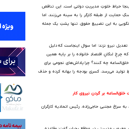
ینجا حیاط خلوتِ مدیریتِ دولتی است. این تناقض
نگِ حمایت از طبقه کارگر را به سینه می‌زنند، اما
خگویی به این تضییع حقوق، تنها پشتِ یک جمله
عدیل نیرو نزند؛ اما سوال اینجاست که دلیل
چرخِ لنگانِ اقتصادِ خانواده را بر پایه همین
خلق‌الساعه چه کنند؟ چرا پاداش‌های نجومی برای
خطِ تولید می‌رسد، کسری بودجه را بهانه کرده و حذف
ت خلق‌الساعه بر گردن نیروی کار
 به سراغ مجتبی حاجی‌زاده، رئیس اتحادیه کارگران
ختار معیوب مدیریتی در مواقع بحران گفت: «قاعده