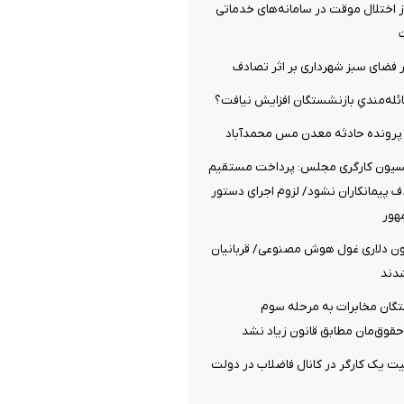
ز اختلال موقت در سامانه‌های خدماتی
 فضای سبز شهرداری بر اثر تصادف
عائله‌مندیِ بازنشستگان افزایش نیافت؟
 پرونده حادثه معدن مس محمدآباد
کسیون کارگری مجلس: پرداخت مستقیم
 پیمانکاران نشود/ لزوم اجرای دستور
هور
۳.۲ میلیون دلاری غول هوش مصنوعی/ قربانیان
دند
گان مخابرات به مرحله سوم
قوق‌مان مطابق قانون زیاد نشد
 یک کارگر در کانال فاضلاب در دولت