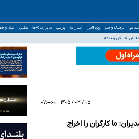
تماعی
فرهنگ و هنر
بین الملل
استان‌ها
ورزشی
سایر رسانه‌ها
عکس
فیلم و ص
صحنه عملیات و دکترای تخصصی جغرافیای نظامی دافوس آجا
غه نان، مسکن و بیمه
خوزستان و کرمان بالاتر از آستانه هشدار
رئیس جمهور خواستیم ورود کند
مارات در کشور/ درباره محصلان باقی‌مانده در دبی متناسب با شرایط جدید تصمیم‌گیری
۰۵ / ۰۳ / ۱۴۰۵ - ۰۷:۰۰:۰۰
ران: ما کارگران را اخراج