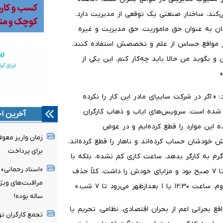
کند، ساختار صنعتی یک توقعی از مدیریت دارد.
اختی‌اش ماهانه ۵۰ تا ۱۰۰ میلیون تومان به عنوان حق ماموریت، حق مدیریت و غیره
در مواقع حساس از علم و تخصصش استفاده کنند،
و بگوید من حالا باید چه‌کار کنم. این یکی از
 « اگر در شرکت سایپای مادر این کار را نکرده
طع شده است. سرویس‌های ایاب و ذهاب کارگران
آخرین اخ
این موارد را قطع کرده‌ایم و در عوض
زمان واریز معو
 خودشان حساب کرده‌اند و ناهار را قطع کرده‌اند،
برای پرداخت
 گرم به کارگر بدهد. ساعت کاری کم نشده، بلکه با
«استاد رحمانی» 
شیفت‌ها بازی کرده‌اند؛ مثلاً شیفت شب را که قبلاً از ۱۲ شب تا ۷ صبح بود و مزایای خودش را داشت، کلاً حذف
ی‌رود تا ۷ شب.»
ساله بوده!
ع بحرانی اعم از بحران اقتصادی، نظامی، تحریم یا
تجمع کارگران تو