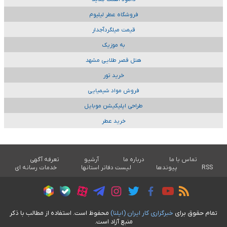
فروشگاه عطر لیلیوم
قیمت میلگردآجدار
به موزیک
هتل قصر طلایی مشهد
خرید تور
فروش مواد شیمیایی
طراحی اپلیکیشن موبایل
خرید عطر
تماس با ما
درباره ما
آرشیو
تعرفه آگهی
RSS
پیوندها
لیست دفاتر استانها
خدمات رسانه ای
تمام حقوق برای
خبرگزاری کار ايران (ايلنا)
محفوظ است. استفاده از مطالب با ذکر
منبع آزاد است.