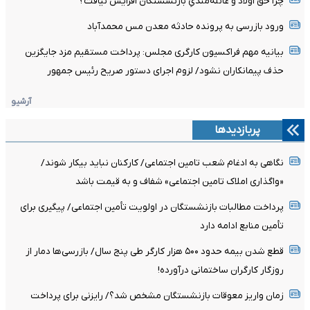
چرا حق اولاد و عائله‌مندیِ بازنشستگان افزایش نیافت؟
ورود بازرسی به پرونده حادثه معدن مس محمدآباد
بیانیه مهم فراکسیون کارگری مجلس: پرداخت مستقیم مزد جایگزین
حذف پیمانکاران نشود/ لزوم اجرای دستور صریح رئیس جمهور
آرشیو
پربازدیدها
نگاهی به ادغام شعب تامین اجتماعی/ کارکنان نباید بیکار شوند/
«واگذاری املاک تامین اجتماعی» شفاف و به قیمت باشد
پرداخت مطالبات بازنشستگان در اولویت تأمین اجتماعی/ پیگیری برای
تأمین منابع ادامه دارد
قطع شدن بیمه حدود ۵۰۰ هزار کارگر طی پنج سال/ بازرسی‌ها دمار از
روزگار کارگران ساختمانی درآورده!
زمان واریز معوقات بازنشستگان مشخص شد؟/ رایزنی برای پرداخت