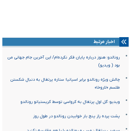
اخبار مرتبط
رونالدو: هنوز درباره پایان فکر نکرده‌ام/ این آخرین جام جهانی من
بود ( ویدیو)
چالش ویژه رونالدو برابر اسپانیا؛ ستاره پرتغال به دنبال شکستن
طلسم «لاروخا»
ویدیو: گل اول پرتغال به کرواسی توسط کریستیانو رونالدو
پشت پرده راز پنج بار خوابیدن رونالدو در طول روز
سرمربی پرتغال: مسی و رونالدو را با هم مقایسه نکنید