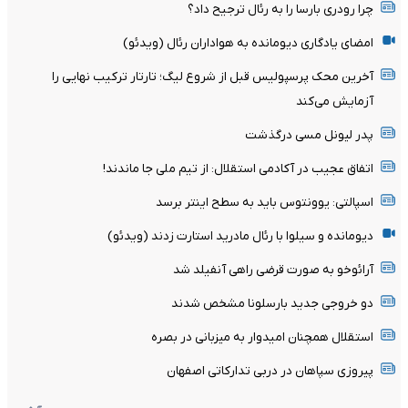
چرا رودری بارسا را به رئال ترجیح داد؟
امضای یادگاری دیومانده به هواداران رئال (ویدئو)
آخرین محک پرسپولیس قبل از شروع لیگ؛ تارتار ترکیب نهایی را
آزمایش می‌کند
پدر لیونل مسی درگذشت
اتفاق عجیب در آکادمی استقلال: از تیم ملی جا ماندند!
اسپالتی: یوونتوس باید به سطح اینتر برسد
دیومانده و سیلوا با رئال مادرید استارت زدند (ویدئو)
آرائوخو به صورت قرضی راهی آنفیلد شد
دو خروجی جدید بارسلونا مشخص شدند
استقلال همچنان امیدوار به میزبانی در بصره
پیروزی سپاهان در دربی تدارکاتی اصفهان