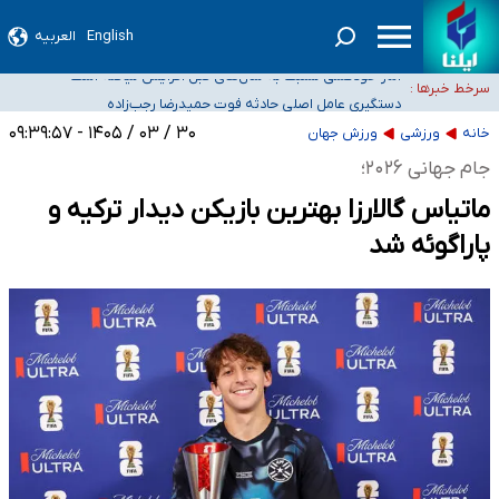
English
العربیه
سیدحسن خمینی عزادار شد
آمار خودکشی نسبت به سال‌های قبل افزایش نیافته است
سرخط خبرها :
دستگیری عامل اصلی حادثه فوت حمیدرضا رجب‌زاده
نباید تفسیرهای سلیقه‌ای از مواضع رسمی کشور ارائه شود
۳۰ / ۰۳ / ۱۴۰۵ - ۰۹:۳۹:۵۷
خانه
ورزشی
ورزش جهان
«زیرمیزی» برای داوطلبان پزشکی سراب است/ دریافت‌های غیرمتعارف در شأن پزشکی
جام جهانی ۲۰۲۶؛
و کشورمان نیست/ نظام سلامت جلوی این رویه را بگیرد
ماتیاس گالارزا بهترین بازیکن دیدار ترکیه و
پاراگوئه شد