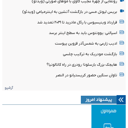
رونمایی از چهره عجیب گاوی با موهای صورتی (ویدئو)
بریس لیونل مسی در بازگشت آتشین به اینترمیامی (ویدئو)
قرارداد وینیسیوس با رئال مادرید تا ۲۰۳۱ تمدید شد
اسپالتی: یوونتوس باید به سطح اینتر برسد
ادیب زارعی به شمس‌آذر قزوین پیوست
بازگشت مودریک به ترکیب چلسی
هایجک بزرگ بارسلونا؛ رودری در راه کاتالونیا؟
تاوان سنگین حضور کریستیانو در النصر
آرشیو
پیشنهاد امروز