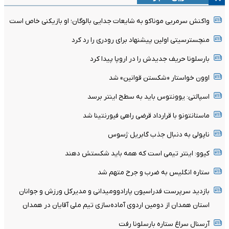
واکنش سرمربی موناکو به شایعات جدایی بالوگان؛ او بازیکنی خاص است
منچسترسیتی اولین پیشنهاد برای رودری را رد کرد
بارسلونا حریف جدیدش را در اروپا پیدا کرد
اوون خواستار «شکستن قوانین» شد
اسپالتی: یوونتوس باید به سطح اینتر برسد
ماستانتونو با قرارداد قرضی راهی فیورنتینا شد
ناپولی به دنبال جذب گابریل ژسوس
کیوو: اینتر تیمی است که همه باید شکستش دهند
ستاره انگلیس به ضرب و جرح متهم شد
بازدید سرپرست فدراسیون پارادوومیدانی و مدیرکل ورزش و جوانان
استان همدان از دومین اردوی آماده‌سازی تیم ملی آقایان در همدان
آرسنال سراغ ستاره بارسلونا رفت