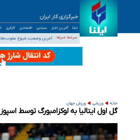
خبرگزاری کار ایران
تعویق آزمون ورودی دکترای تخصصی فرماندهی 
ایلنا
آخرین اخبار
سیاسی
اقتصادی
کارگری
اج
خبرنگاران راویان حقیقت با دغدغه نان، مسکن و
سرخط خبرها :
آخرین وضعیت شیوع عفونت‌های تن
هیچ پرستاری بازداشت یا اخراج نشده است/ از 
ثبت‌نام بخش عمده دانش‌آموزان مدارس ایرانی ا
خانه
ورزشی
ورزش جهان
گل اول ایتالیا به لوکزامبورگ توسط اسپوز