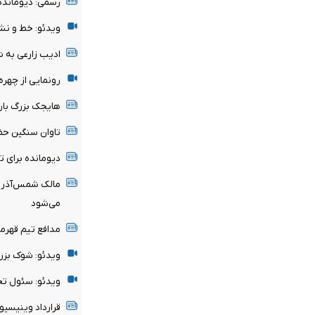
رسمی: دیومانده
ویدئو: خط و نش
ادیب زارعی به 
رونمایی از چهر
هایجک بزرگ بارسل
تاوان سنگین حض
دیومانده برای 
مالک شمس‌آذر ق
می‌شود
مدافع تیم قهرم
ویدئو: شوک بزر
ویدئو: سئول تحت
قرارداد وینیسیوس با رئ