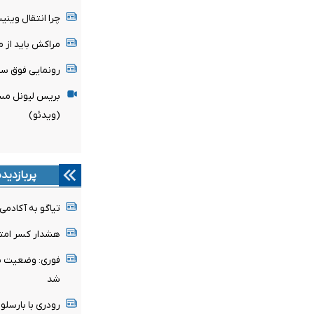
چرا انتقال وین
مراکش باید از میزبانی
رونمایی فوق ست
بریس لیونل مسی
(ویدئو)
پربازدید
تیاگو به آکادمی
هشدار کسر امتیا
فوری: وضعیت پن
شد
رودری با بارسلون