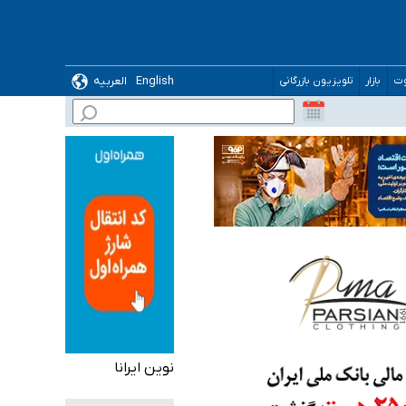
English
العربیه
وت
بازار
تلویزیون بازرگانی
 می‌شود
نوین ایرانا