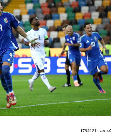
کد خبر :
1794121