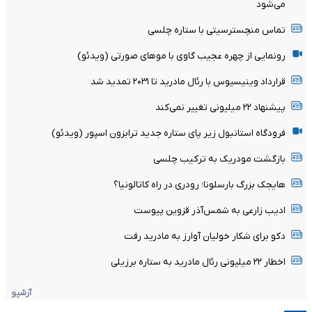
مراکش باید از میزبانی جام جهانی ۲۰۳۰ حذف شود
رونمایی فوق ستاره از گاراژ خودروهای سوپرلوکس
بریس لیونل مسی در بازگشت آتشین به اینترمیامی (ویدئو)
آرشیو
پربازدیدها
تیاگو به آکادمی بارسلونا پیوست
فوری: وضعیت پنجره نقل و انتقالات استقلال مشخص شد
رودری با بارسلونا به توافق رسید!
رامین رضاییان از استقلال جدا شد؛ پایان همکاری ستاره ملی‌پوش با
آبی‌ها
پیروزی استقلال مقابل هم‌نام اهوازی در دیداری تدارکاتی