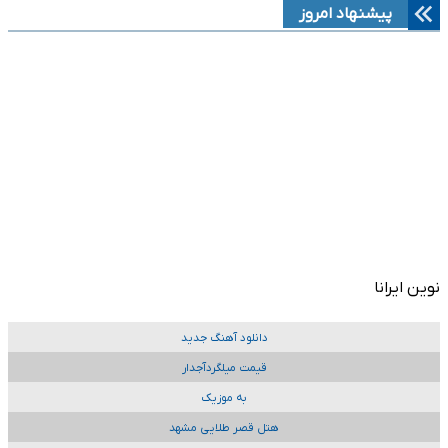
رسمی: دیومانده به رئال مادرید پیوست
چرا مدیران رئال با فروش وینیسیوس به آرسنال موافقند؟
مدافع تیم قهرمان به صنعت نفت آبادان پیوست
بریس لیونل مسی در بازگشت آتشین به اینترمیامی (ویدئو)
توافق نهایی با لایپزیگ: دیومانده با قراردادی ۱۴۰ میلیون یورویی رئالی
می‌شود
تماس منچسترسیتی با ستاره چلسی
رونمایی از چهره عجیب گاوی با موهای صورتی (ویدئو)
قرارداد وینیسیوس با رئال مادرید تا ۲۰۳۱ تمدید شد
پیشنهاد ۲۲ میلیونی تغییر نمی‌کند
فرودگاه استانبول زیر پای ستاره جدید ترابزون اسپور (ویدئو)
بازگشت مودریک به ترکیب چلسی
هایجک بزرگ بارسلونا؛ رودری در راه کاتالونیا؟