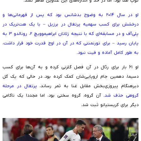
توپ طلا بود، اما در حد و اندازه‌های این عناوین ظاهر نشد.
او در سال ۲۰۱۴ به وضوح بدشانس بود که پس از قهرمانی‌ها و
درخشش برای کسب سهمیه پرتغال در برزیل – با یک هت‌تریک در
پلی‌آف و در مسابقه‌ای که با نتیجه زلاتان ابراهیموویچ ۲، رونالدو ۳ به
پایان رسید – برای تورنمنتی که در آن در اوج قدرت خود قرار داشت،
به طور کامل آماده و فیت نبود.
او ۶۱ بار برای رئال در آن فصل گلزنی کرده و به آن‌ها برای کسب
دسیما، دهمین جام اروپایی‌شان کمک کرده بود. در حالی که یک گل
دیرهنگام پیروزی‌بخش مقابل غنا به ثمر رساند،
پرتغال در مرحله
گروهی حذف شد
. آن گروه، گروه سختی بود، اما مجددا یک ناکامی
دیگر برای کریستیانو ثبت شد.