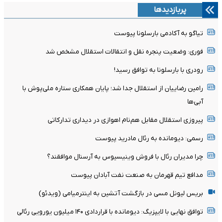
رسمی: دیومانده به رئال مادرید پیوست
ویدئو: خط و نشان آنتوان سمنیو با شوت‌های دیدنی
ادیب زارعی به شمس‌آذر قزوین پیوست
رونمایی از چهره عجیب گاوی با موهای صورتی (ویدئو)
هایجک بزرگ بارسلونا؛ رودری در راه کاتالونیا؟
تاوان سنگین حضور کریستیانو در النصر
دیومانده برای تست پزشکی وارد پایتخت شد
مالک شمس‌آذر قزوین: این تیم به مدعی لیگ برتر تبدیل می‌شود
مدافع تیم قهرمان به صنعت نفت آبادان پیوست
ویدئو: شوک بزرگ به محمد صلاح در ترابزون
ویدئو: سئول تحت تاثیر اتلتیکو مادرید
قرارداد وینیسیوس با رئال مادرید تا ۲۰۳۱ تمدید شد
چرا انتقال وینیسیوس جونیور به آرسنال محال است؟