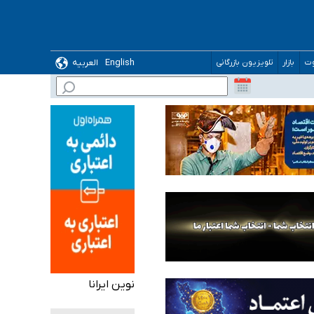
English
العربیه
وت
بازار
تلویزیون بازرگانی
نوین ایرانا