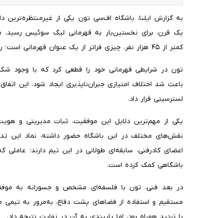
به گزارش ایلنا، باشگاه اف‌سی تون یکی از غیرمنتظره‌ترین د
یک قرن، برای نخستین‌بار به قهرمانی لیگ سوئیس رسید. م
کمتر از ۴۵ هزار نفر، چیزی فراتر از یک عنوان قهرمانی است؛ روایتی الهام‌بخش از غلبه بر محدودیت‌ها.
تون در شرایطی قهرمانی خود را قطعی کرد که با وجود ش
باعث شد اختلاف امتیازی جبران‌ناپذیری ایجاد شود. این اتفاق،
لسترسیتی قرار داد.
یکی از مهم‌ترین دلایل این موفقیت، ثبات مدیریتی و هویت 
نقش‌های مختلف در این باشگاه حضور داشته، نماد این تدا
اعضای کادرفنی، سابقه‌ای طولانی در این تیم دارند؛ عاملی 
باشگاهی کمک کرده است.
در بعد فنی، تون با فلسفه‌ای مشخص و جسورانه به موفقی
مستقیم و استفاده از فضاهای پشت دفاع، به‌مرور به تیمی م
با تردید همراه بود، اما پایبندی به آن در نهایت نتیجه داد.