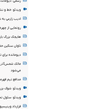
رسمی: دیومانده
ویدئو: خط و نش
ادیب زارعی به 
رونمایی از چهر
هایجک بزرگ بارسل
تاوان سنگین حض
دیومانده برای 
مالک شمس‌آذر ق
می‌شود
مدافع تیم قهرم
ویدئو: شوک بزر
ویدئو: سئول تحت
قرارداد وینیسیوس با رئ