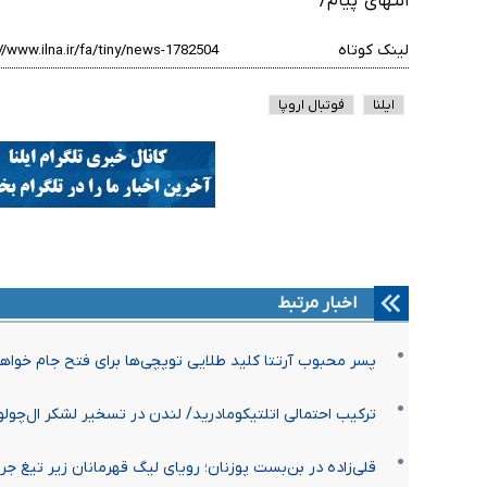
انتهای پیام/
لینک کوتاه
ایلنا
فوتبال اروپا
اخبار مرتبط
پسر محبوب آرتتا کلید طلایی توپچی‌ها برای فتح جام خواهد
ترکیب احتمالی اتلتیکومادرید/ لندن در تسخیر لشکر ال‌چولو
قلی‌زاده در بن‌بست پوزنان؛ رویای لیگ قهرمانان زیر تیغ ج