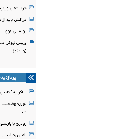
چرا انتقال وین
مراکش باید از میزبانی
رونمایی فوق ست
بریس لیونل مسی
(ویدئو)
پربازدید
تیاگو به آکادمی
فوری: وضعیت پن
شد
رودری با بارسلون
رامین رضاییان ا