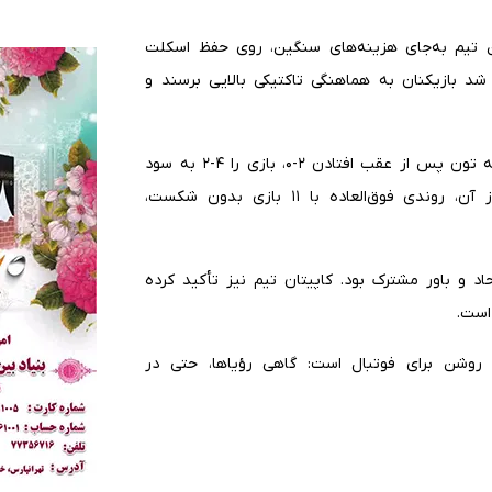
ن تیم به‌جای هزینه‌های سنگین، روی حفظ اسکلت
د بازیکنان به هماهنگی تاکتیکی بالایی برسند و
نقطه عطف فصل، پیروزی دراماتیک مقابل زوریخ بود؛ جایی که تون پس از عقب افتادن ۲-۰، بازی را ۴-۲ به سود
خود به پایان رساند و جرقه قهرمانی را روشن کرد. پس از آن، روندی فوق‌العاده با ۱۱ بازی بدون شکست،
د و باور مشترک بود. کاپیتان تیم نیز تأکید کرده
است.
روشن برای فوتبال است: گاهی رؤیاها، حتی در