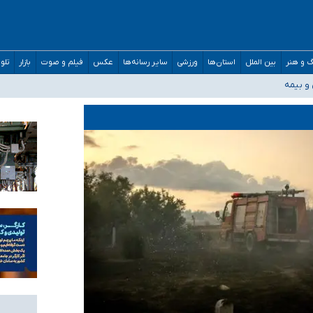
و دکترای تخصصی جغرافیای نظامی دافوس آجا
 و هنر
بین الملل
استان‌ها
ورزشی
سایر رسانه‌ها
عکس
فیلم و صوت
بازار
تلو
 و بیمه
 خوزستان و کرمان بالاتر از آستانه هشدار
واستیم ورود کند
/ درباره محصلان باقی‌مانده در دبی متناسب با شرایط جدید تصمیم‌گیری می‌شود