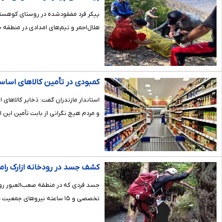
پیکر فرد مفقودشده در روستای کوهست
هلال‌احمر و تیم‌های امدادی در منطقه 
کمبودی در تأمین کالاهای اساس
استاندار مازندران گفت: ذخایر کالاهای
و مردم هیچ نگرانی از بابت تأمین این ا
کشف جسد در رودخانه ازارک را
جسد فردی که در منطقه صعب‌العبور رود
تخصصی و ۱۵ ساعته نیروهای جمعیت هلال احمر، از محل حادثه منتقل و برای…