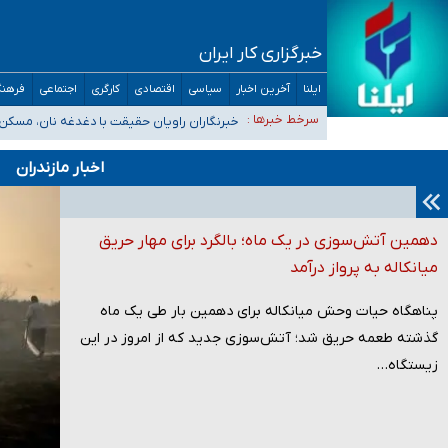
خبرگزاری کار ایران
تعویق آزمون ورودی دکترای تخصصی فرماندهی صحنه عملیات 
ایلنا
آخرین اخبار
سیاسی
اقتصادی
کارگری
اجتماعی
فرهنگ
خبرنگاران راویان حقیقت با دغدغه نان، مسکن
سرخط خبرها :
آخرین وضعیت شیوع عفونت‌های تنفسی در کشور/
هیچ پرستاری بازداشت یا اخراج نشده است/ از رئیس جمهور خ
اخبار مازندران
ثبت‌نام بخش عمده دانش‌آموزان مدارس ایرانی امارات در کشور
دهمین آتش‌سوزی در یک ماه؛ بالگرد برای مهار حریق
میانکاله به پرواز درآمد
پناهگاه حیات وحش میانکاله برای دهمین بار طی یک ماه
گذشته طعمه حریق شد؛ آتش‌سوزی جدید که از امروز در این
زیستگاه…