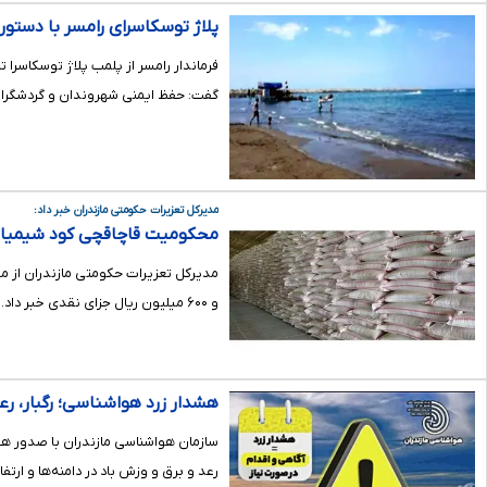
پلاژ توسکاسرای رامسر با دستو
فرماندار رامسر از پلمب پلاژ توسکاسرا ت
گفت: حفظ ایمنی شهروندان و گردشگران 
مدیرکل تعزیرات حکومتی مازندران خبر داد:
محکومیت قاچاقچی کود شیمیایی در بابل به ۴.۶
مدیرکل تعزیرات حکومتی مازندران از م
و ۶۰۰ میلیون ریال جزای نقدی خبر داد.
هشدار زرد هواشناسی؛ رگبار، رعد
سازمان هواشناسی مازندران با صدور هشدا
رعد و برق و وزش باد در دامنه‌ها و ارتف