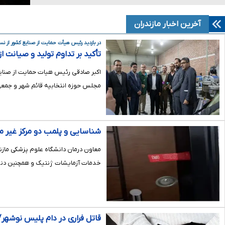
آخرین اخبار مازندران
در بازدید رئیس هیأت حمایت از صنایع کشور از نس
تأکید بر تداوم تولید و صیانت ا
مالک دارای اهلیت
اکبر صادقی رئیس هیات حمایت از صنای
مجلس حوزه انتخابیه قائم شهر و جمعی
شناسایی و پلمب دو مرکز غیر م
ساری
معاون درمان دانشگاه علوم پزشکی مازندر
خدمات آزمایشات ژنتیک و همچنین دندا
قاتل فراری در دام پلیس نوشهر/ 