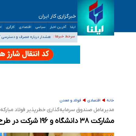
خبرگزاری کار ایران
ثبت‌نام بخش عمده دانش‌آموزان مدارس ایرانی ا
ایلنا
آخرین اخبار
سیاسی
اقتصادی
کارگری
اج
هشدار درباره مصرف و دسترسی آ
سرخط خبرها :
بازگشت اساتید دانشگاه فرهنگیا
۵۵۶ هزار نفر در صف وام ازدواج/ بانک سرمایه با وجود ۲۵۰ متقاضی، تاکنون هیچ فقره وامی پرداخت نکرده است
کسانی که خواهان ادامه جنگ هستند، برنامه خود را
خانه
اقتصادی
فولاد و معدن
مدیرعامل صندوق سرمایه‌گذاری خطرپذیر فولاد مبارکه ع
مشارکت ۳۸ دانشگاه و ۱۹۶ شرکت در طرح دستیار فناوری فولاد مبارکه