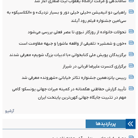
ساماندهی و مرمت آرامگاه یعقوب لیث صفاری آغاز شد
راهیابی دو انیمیشن «خیلی خیلی دور و بسیار نزدیک» و «الکلاسیکو» به
سی‌امین جشنواره فیلم رود آیلند
تحولات خانواده از روزگار نبوی تا عصر فعلی بررسی می‌شود
«خون و شمشیر»؛ تلفیقی از واقعه عاشورا و جبهه مقاومت است
برگزیدگان پویش ملی کتابخوانی «با ادبیات بزرگ شویم» معرفی شدند
برگزاری کنسرت علیرضا قربانی در شیراز
رییس پانزدهمین جشنواره تئاتر خیابانی «شهروند» معرفی شد
تأیید گزارش حفاظتی هگمتانه در کمیته میراث جهانی یونسکو؛ گامی
مهم در تثبیت جایگاه جهانی کهن‌ترین پایتخت ایران
آرشیو
پربازدیدها