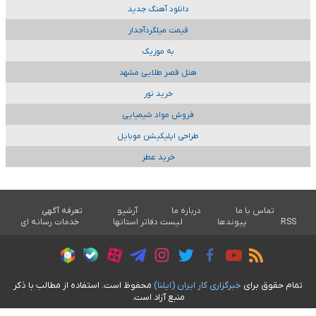
دانلود آهنگ جدید
قیمت میلگردآجدار
به موزیک
هتل قصر طلایی مشهد
خرید تور
فروش مواد شیمیایی
طراحی اپلیکیشن موبایل
خرید عطر
تماس با ما
درباره ما
آرشیو
تعرفه آگهی
RSS
پیوندها
لیست دفاتر استانها
خدمات رسانه ای
تمام حقوق برای
خبرگزاری کار ايران (ايلنا)
محفوظ است. استفاده از مطالب با ذکر
منبع آزاد است.