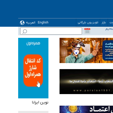
English
العربیه
وت
بازار
تلویزیون بازرگانی
نوین ایرانا