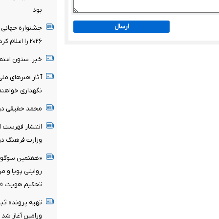
بود
ارسال
جشنواره جهانی 
۲۰۲۶ را اعلام کرد/ اثری از ایران در میان نامزدها
خبر، ستون اعتم
آثار هنرهای ملی
نگهداری خواهند
محمد حقیقی د
انتشار فهرست اع
وزارت فرهنگ در 
«هفتمین سوگواره
روایتی پویا و م
تحکیم هویت فر
تهیه پرونده ثب
ورامین آغاز شد