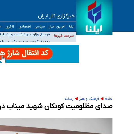
خبرگزاری کار ایران
۴۰ تا ۵۰ روز گرمای نسبی در پیش داریم/ دمای تهران به ۳۸ درجه می‌رسد
ایلنا
آخرین اخبار
سیاسی
اقتصادی
کارگری
اج
موضع وزارت بهداشت درباره ظرفیت پزشکی کنکور ۱۴۰۵: خواستار اصلاح ظرفیت‌ها
سرخط خبرها :
تعویق آزمون ورودی دکترای تخ
خبرنگاران راویان حقیقت با دغدغه نان، مسکن و
آخرین وضعیت شیوع عفونت‌های تنفسی در کشور/ 
خانه
فرهنگ و هنر
رسانه
صدای مظلومیت کودکان شهید میناب در پ