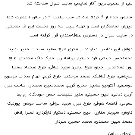
یکی از محبوب‌ترین آثار نمایشی سایت تیوال شناخته شد.
«دشمن خدا» از ۶ خرداد ماه هر شب ساعت ۲۱ در سالن ۱ عمارت هما
میزبان تماشاگران است و تهیه بلیت سه روز نخست این اثر نمایشی
در سایت تیوال در دسترس علاقه‌مندان قرار گرفته است.
عوامل این نمایش عبارتند از مجری طرح: سعید سیادت، مدیر تولید:
محمدحسن درباغی فرد، دستیار برنامه ریز: ملیکا ملک محمدی، طراح
نور: عمادالدین رجبلو، طراح لباس: مجید عراقی، طراح صحنه: سمیرا
سرچاهی، طراح گرافیک: محمد موحدنیا، طراح گریم: الهام سادات موسوی،
موسیقی: آنتونیو سانچز، مجری گریم: محمدمبین محمدی، ساخت تیزر:
آرین دباغی، امین حسینی، مدیر تبلیغات: حسن خودنگاه، روابط
عمومی: فاطمه شوقی، طراح تیزر: مجید عراقی، ساخت موشن: پورنیک
کاوش، شهریار مکاری، امین حسینی، دستیار کارگردان: المیرا رادفر،
محمد مبین محمدی، محمد حسین میردار.
انتهای پیام/