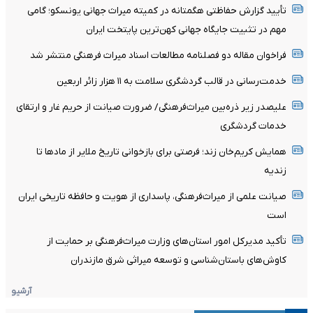
تأیید گزارش حفاظتی هگمتانه در کمیته میراث جهانی یونسکو؛ گامی
مهم در تثبیت جایگاه جهانی کهن‌ترین پایتخت ایران
فراخوان مقاله دو فصلنامه مطالعات اسناد میراث فرهنگی منتشر شد
خدمت‌رسانی در قالب گردشگری سلامت به ۱۱ هزار زائر اربعین
علیصدر زیر ذره‌بین میراث‌فرهنگی/ ضرورت صیانت از حریم غار و ارتقای
خدمات گردشگری
همایش کریم‌خان زند؛ فرصتی برای بازخوانی تاریخ ملایر از مادها تا
زندیه
صیانت علمی از میراث‌فرهنگی، پاسداری از هویت و حافظه تاریخی ایران
است
تأکید مدیرکل امور استان‌های وزارت میراث‌فرهنگی بر حمایت از
کاوش‌های باستان‌شناسی و توسعه میراثی شرق مازندران
آرشیو