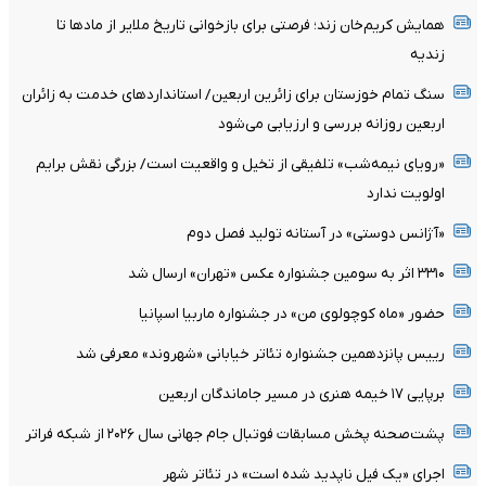
همایش کریم‌خان زند؛ فرصتی برای بازخوانی تاریخ ملایر از مادها تا
زندیه
سنگ تمام خوزستان برای زائرین اربعین/ استانداردهای خدمت به زائران
اربعین روزانه بررسی و ارزیابی می‌شود
«رویای نیمه‌شب» تلفیقی از تخیل و واقعیت است/ بزرگی نقش برایم
اولویت ندارد
«آژانس دوستی» در آستانه تولید فصل دوم
۳۳۱۰ اثر به سومین جشنواره عکس «تهران» ارسال شد
حضور «ماه کوچولوی من» در جشنواره ماربیا اسپانیا
رییس پانزدهمین جشنواره تئاتر خیابانی «شهروند» معرفی شد
برپایی ۱۷ خیمه هنری در مسیر جاماندگان اربعین
پشت‌صحنه پخش مسابقات فوتبال جام جهانی سال ۲۰۲۶ از شبکه فراتر
اجرای «یک فیل ناپدید شده است» در تئاتر شهر