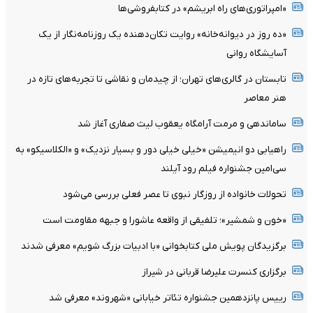
«امپراتوری‌های راه ابریشم» در کتابفروشی‌ها
«ده روز در دیوانه‌خانه» روایت تکان‌دهنده یک روزنامه‌نگار از یک
آسایشگاه روانی
تابستان در گالری‌های تهران؛ از چیدمان و نقاشی تا تجربه‌های تازه در
هنر معاصر
ساماندهی و مرمت آرامگاه یعقوب لیث صفاری آغاز شد
راهیابی دو انیمیشن «خیلی خیلی دور و بسیار نزدیک» و «الکلاسیکو» به
سی‌امین جشنواره فیلم رود آیلند
تحولات خانواده از روزگار نبوی تا عصر فعلی بررسی می‌شود
«خون و شمشیر»؛ تلفیقی از واقعه عاشورا و جبهه مقاومت است
برگزیدگان پویش ملی کتابخوانی «با ادبیات بزرگ شویم» معرفی شدند
برگزاری کنسرت علیرضا قربانی در شیراز
رییس پانزدهمین جشنواره تئاتر خیابانی «شهروند» معرفی شد