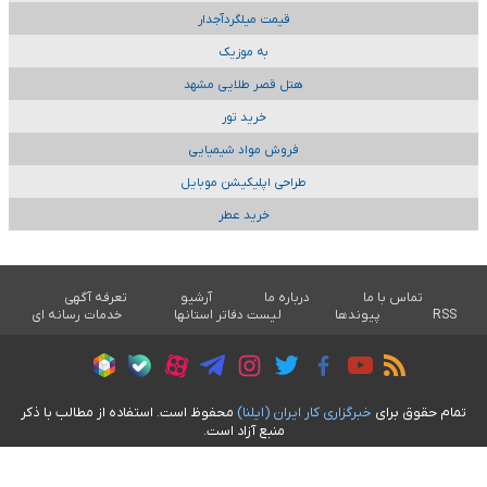
قیمت میلگردآجدار
به موزیک
هتل قصر طلایی مشهد
خرید تور
فروش مواد شیمیایی
طراحی اپلیکیشن موبایل
خرید عطر
تماس با ما
درباره ما
آرشیو
تعرفه آگهی
RSS
پیوندها
لیست دفاتر استانها
خدمات رسانه ای
تمام حقوق برای
خبرگزاری کار ايران (ايلنا)
محفوظ است. استفاده از مطالب با ذکر
منبع آزاد است.
طراحی سایت خبری آسام