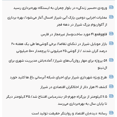
ورودی «مسیر زندگی» در بلوار چمران به ایستگاه بهره‌برداری رسید
عملیات اجرایی دومین پارک آبی شیراز امسال آغاز می‌شود/ بهره برداری
از آکواریوم بزرگ شیراز در دهه فجر
قلع‌وقمع ۴۱ مورد ساخت‌وساز غیرمجاز در فارس
بازار موبایل شیراز در تنگنای تقاضا/ برخی گوشی‌ها طی یک هفته ۲۰
درصد گران شدند / از گوشی ۲۵ میلیونی تا پرچمدار ۵۰۰ میلیونی
۵۹ پروژه برای مهار روان‌آب‌های شیراز/ آماده‌باش مدیریت شهری برای
ال‌نینو
طرح ویژه شهرداری شیراز برای احیای شبکه آبرسانی باغ ها کلید خورد
کشف ۲۱ هزار دلار از اخلالگران اقتصادی در شیراز
۱۱.۵ کیلومتر از بزرگراه جهرم-لار-بندرعباس افتتاح شد/ ۴۵ کیلومتر دیگر
تا پایان سال به بهره‌برداری می‌رسد
رسانه؛ دیده‌بان اقتصاد و روایتگر حقیقت تولید است