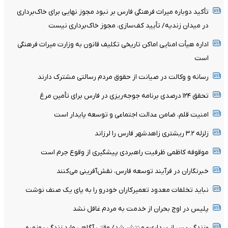
تأکید دوباره میراث فرهنگی فارس بر نبود مجوز نهایی برای خاک‌برداری
در میدان زندیه/ تأیید کف‌سازی، مجوز خاک‌برداری نیست
اداره هیأت امنایی اماکن تاریخی تکلیف قانون به وزارت میراث فرهنگی
است
رسانه و وکالت در صیانت از حقوق مردم رسالتی مشترک دارند
تحقق ۱۲۴ درصدی برنامه جوجه‌ریزی در فارس برای تأمین مرغ
امنیت قلم، ضامن عدالت اجتماعی و توسعه پایدار است
زلزله ۳.۲ ریشتری زاهدشهر فارس را لرزاند
موقوفه کاظمی ظرفیت راهبردی پیشگیری از وقوع جرم است
خبرنگاران در فرآیند توسعه فارس، نقش‌آفرینی می‌کنند
نباید تخلفات معدود تعمیرکاران خودرو را به پای یک صنف نوشت
پلیس در اوج بحران از خدمت به مردم غافل نشد
«زندگی پس از بیداری» منتشر شد/ وقتی آگاهی وارد زندگی روزمره