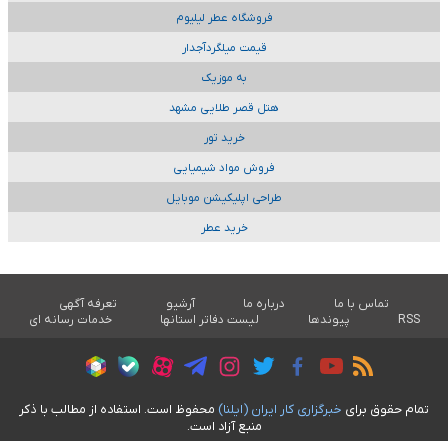
فروشگاه عطر لیلیوم
قیمت میلگردآجدار
به موزیک
هتل قصر طلایی مشهد
خرید تور
فروش مواد شیمیایی
طراحی اپلیکیشن موبایل
خرید عطر
تماس با ما
درباره ما
آرشیو
تعرفه آگهی
RSS
پیوندها
لیست دفاتر استانها
خدمات رسانه ای
تمام حقوق برای
خبرگزاری کار ايران (ايلنا)
محفوظ است. استفاده از مطالب با ذکر
منبع آزاد است.