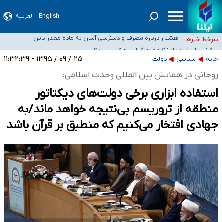
English
العربیه
ثبت‌نام بخش عمده دانش‌آموزان مدارس ایرانی امارات در کشور/ درباره محصلان
باقی‌مانده در دبی متناسب با شرایط جدید تصمیم‌گیری می‌شود
هشدار درباره مصرف و دسترسی آسان به ماده مخدر ناس
سرخط خبرها :
بازگشت اساتید دانشگاه فرهنگیان به کجا رسید؟
۵۵۶ هزار نفر در صف وام ازدواج/ بانک سرمایه با وجود ۲۵۰ متقاضی، تاکنون هیچ
۲۵ / ۰۹ / ۱۳۹۵ - ۱۱:۳۲:۳۹
خانه
سیاسی
دولت
فقره وامی پرداخت نکرده است
کسانی که خواهان ادامه جنگ هستند، برنامه خود را برای اداره کشور ارائه کنند
روحانی در همایش بین المللی وحدت اسلامی:
استفاده ابزاری برخی دولت‌های دیکتاتور
منطقه از تروریسم بی‌نتیجه خواهد ماند/به
جهادی افتخار می‌کنیم که منطبق بر قرآن باشد