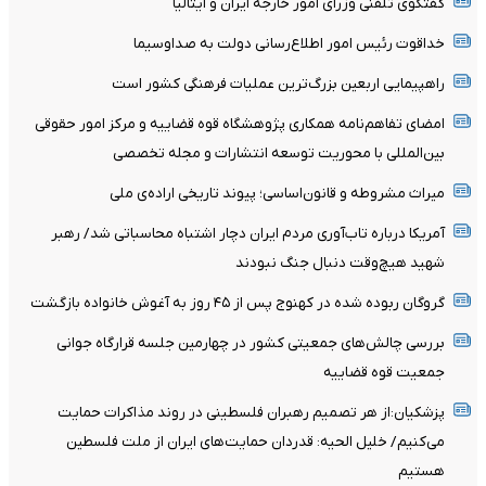
گفتگوی تلفنی وزرای امور خارجه ایران و ایتالیا
خداقوت رئیس امور اطلاع‌رسانی دولت به صداوسیما
راهپیمایی اربعین بزرگ‌ترین عملیات فرهنگی کشور است
امضای تفاهم‌نامه همکاری پژوهشگاه قوه قضاییه و مرکز امور حقوقی
بین‌المللی با محوریت توسعه انتشارات و مجله تخصصی
میراث مشروطه و قانون‌اساسی؛ پیوند تاریخی اراده‌ی ملی
آمریکا درباره تاب‌آوری مردم ایران دچار اشتباه محاسباتی شد/ رهبر
شهید هیچ‌وقت دنبال جنگ نبودند
گروگان ربوده‌ شده در کهنوج پس از ۴۵ روز به آغوش خانواده بازگشت
بررسی چالش‌های جمعیتی کشور در چهارمین جلسه قرارگاه جوانی
جمعیت قوه قضاییه
پزشکیان:از هر تصمیم رهبران فلسطینی در روند مذاکرات حمایت
می‌کنیم/ خلیل الحیه: قدردان حمایت‌های ایران از ملت فلسطین
هستیم