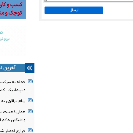
ارسال
آخرین اخ
حمله به سرکنسو
دیپلماتیک - کن
پیام عراقچی به 
همان ذهنیت عامل
واشنگتن حاکم 
خرازی احضار ش