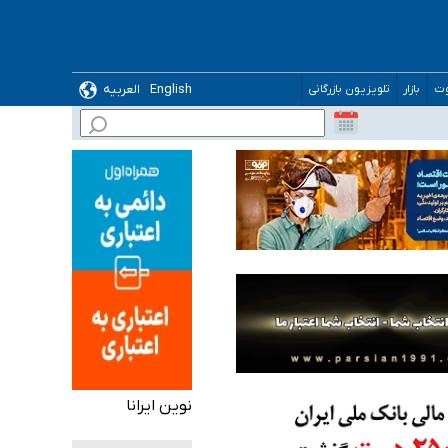
ده
English
العربیه
وت
بازار
تلویزیون بازرگانی
نوین ایرانا