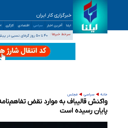
خبرگزاری کار ایران
ضرورت آموزش حریم خصوصی در فضای آنلاین در 
ایلنا
آخرین اخبار
سیاسی
اقتصادی
کارگری
اج
مجرمان از ترس رسوایی
افزایش تعداد مراکز همسان‌گزینی به ۲۳۰ مرکز/ بررسی صلاحیت و نظارت‌ها به سازمان تبلیغات واگذار شده است
سرخط خبرها :
۴۰ تا ۵۰ روز گرمای نسبی در پیش داریم/ دمای تهران به ۳۸ درجه می‌رسد
موضع وزارت بهداشت درباره ظرفیت پزشکی کنکور ۱۴۰۵: خواستار اصلاح ظرفیت‌ها هستیم، اما هنوز پاسخ مشخصی نگرفت
تعویق آزمون ورودی دکترای تخصصی فرماندهی 
خانه
سیاسی
مجلس
واکنش قالیباف به موارد نقض تفاهم‌نامه
پایان رسیده است