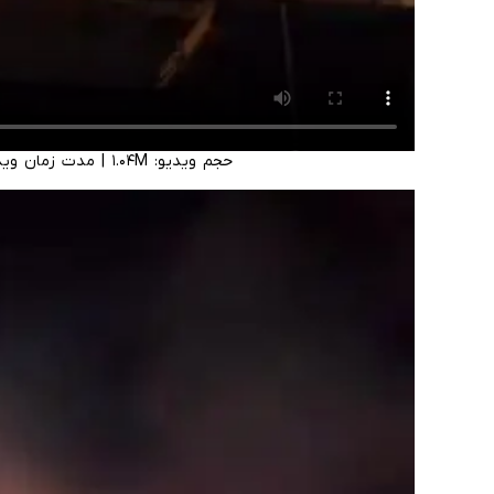
حجم ویدیو: ۱.۰۴M
|
مدت زمان ویدیو: :۱۹