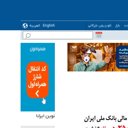
English
العربیه
وت
بازار
تلویزیون بازرگانی
 می‌شود
نوین ایرانا