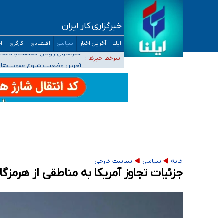
خبرگزاری کار ایران
تعویق آزمون ورودی دکترای تخصصی فرماندهی 
ایلنا
آخرین اخبار
سیاسی
اقتصادی
کارگری
اج
خبرنگاران راویان حقیقت با دغدغه نان، مسکن و
سرخط خبرها :
آخرین وضعیت شیوع عفونت‌های تن
هیچ پرستاری بازداشت یا اخراج نشده است/ از 
ثبت‌نام بخش عمده دانش‌آموزان مدارس ایرانی ا
خانه
سیاسی
سیاست خارجی
جزئیات تجاوز آمریکا به مناطقی از هرمزگ