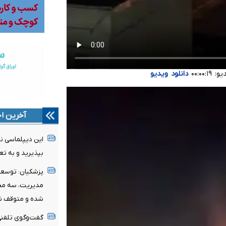
۰۰:۰۰
دانلود ویدیو
آخرین اخ
این دیپلماسی ن
بپذیرید و به ت
پزشکیان: توسعه ا
مدیریت، سه محو
شده و متوقف ن
گفت‌وگوی تلفنی 