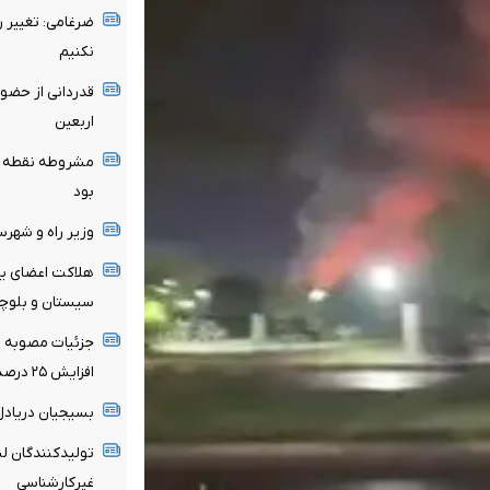
ضرغامی: تغییر 
نکنیم
قدردانی از حضو
اربعین
مشروطه نقطه عط
بود
وزیر راه و شهر
هلاکت اعضای یک
سیستان و بلوچ
جزئیات مصوبه تم
افزایش ۲۵ درصدی در صورت درخواست مستأجر
بسیجیان‌ دریادل
تولیدکنندگان لب
غیرکارشناسی