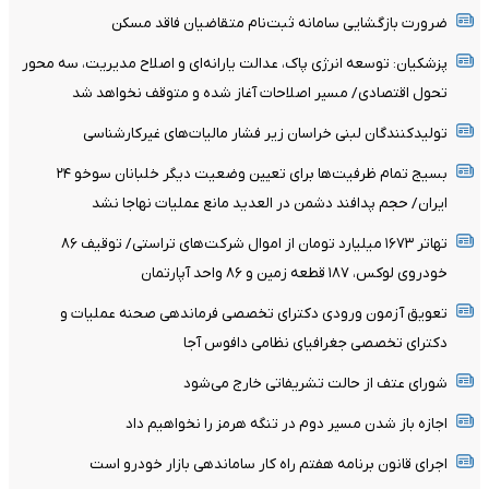
ضرورت بازگشایی سامانه ثبت‌نام متقاضیان فاقد مسکن
پزشکیان: توسعه انرژی پاک، عدالت یارانه‌ای و اصلاح مدیریت، سه محور
تحول اقتصادی/ مسیر اصلاحات آغاز شده و متوقف نخواهد شد
تولیدکنندگان لبنی خراسان زیر فشار مالیات‌های غیرکارشناسی
بسیج تمام ظرفیت‌ها برای تعیین وضعیت دیگر خلبانان سوخو ۲۴
ایران/ حجم پدافند دشمن در العدید مانع عملیات نهاجا نشد
تهاتر ۱۶۷۳ میلیارد تومان از اموال شرکت‌های تراستی/ توقیف ۸۶
خودروی لوکس، ۱۸۷ قطعه زمین و ۸۶ واحد آپارتمان
تعویق آزمون ورودی دکترای تخصصی فرماندهی صحنه عملیات و
دکترای تخصصی جغرافیای نظامی دافوس آجا
شورای عتف از حالت تشریفاتی خارج می‌شود
اجازه باز شدن مسیر دوم در تنگه هرمز را نخواهیم داد
اجرای قانون برنامه هفتم راه کار ساماندهی بازار خودرو است