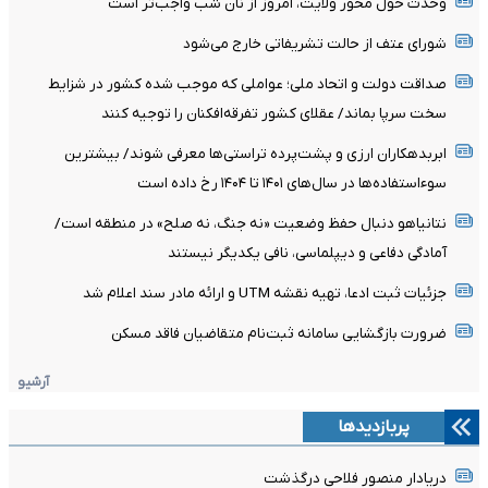
وحدت حول محور ولایت، امروز از نان شب واجب‌تر است
شورای عتف از حالت تشریفاتی خارج می‌شود
صداقت دولت و اتحاد ملی؛ عواملی که موجب شده کشور در شزایط
سخت سرپا بماند/ عقلای کشور تفرقه‌افکنان را توجیه کنند
ابربدهکاران ارزی و پشت‌پرده تراستی‌ها معرفی شوند/ بیشترین
سوءاستفاده‌ها در سال‌های ۱۴۰۱ تا ۱۴۰۴ رخ داده است
نتانیاهو دنبال حفظ وضعیت «نه جنگ، نه صلح» در منطقه است/
آمادگی دفاعی و دیپلماسی، نافی یکدیگر نیستند
جزئیات ثبت ادعا، تهیه نقشه UTM و ارائه مادر سند اعلام شد
ضرورت بازگشایی سامانه ثبت‌نام متقاضیان فاقد مسکن
آرشیو
پربازدیدها
دریادار منصور فلاحی درگذشت