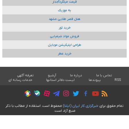
قیمت میلگردآجدار
به موزیک
هتل قصر طلایی مشهد
خرید تور
فروش مواد شیمیایی
طراحی اپلیکیشن موبایل
خرید عطر
تماس با ما
درباره ما
آرشیو
تعرفه آگهی
RSS
پیوندها
لیست دفاتر استانها
خدمات رسانه ای
تمام حقوق برای
خبرگزاری کار ايران (ايلنا)
محفوظ است. استفاده از مطالب با ذکر
منبع آزاد است.
طراحی سایت خبری آسام