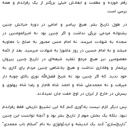
رقم خورده و عظمت و ابعادش خیلی بزرگتر از یک رفراندم و همه
پرسی است.
در طول تاریخ بشر، هیچ پیامبر و امامی در دوره حیاتش چنین
پشتوانه مردمی بزرگی نداشت و اگر چنین بود نه امیرالمومنین در
سجده به شهادت میرسد، نه امام حسن مجبور به صلح با معاویه
میشد و نه امام حسین در روز عاشورا به شهادت میرسید. بعد از ائمه
معصومین نیز هیچ مرجع تقلید شیعه‌ای در تاریخ چنین پیروان
پرشمار و وفاداری نداشت و هیچ پادشاهی چنین مردم پای کاری به
خود ندید. که اگر چنین بود نه شیخ فضل‌الله نوری بالای چوبه دار
میرفت و نه محمدعلی شاه و احمد شاه قاجار و رضا شاه پهلوی و
پسرش در خارج از ایران در اوج خفت جان نمیدادند.
پس دیگر لازم نیست یادآوری کنم که این تشییع تاریخی فقط رفراندم
نبود، بلکه یک بخش مهم از تاریخ بشر بود و آنچه توانست این چنین
"تاریخ‌سازی" کند یک اندیشه و ایدئولوژی به نام "اسلام ناب محمدی"