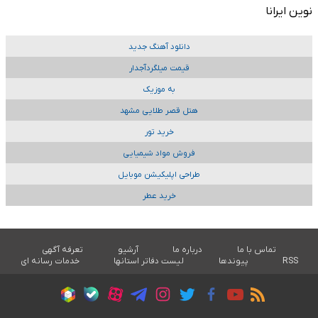
نوین ایرانا
دانلود آهنگ جدید
قیمت میلگردآجدار
به موزیک
هتل قصر طلایی مشهد
خرید تور
فروش مواد شیمیایی
طراحی اپلیکیشن موبایل
خرید عطر
تماس با ما
درباره ما
آرشیو
تعرفه آگهی
RSS
پیوندها
لیست دفاتر استانها
خدمات رسانه ای