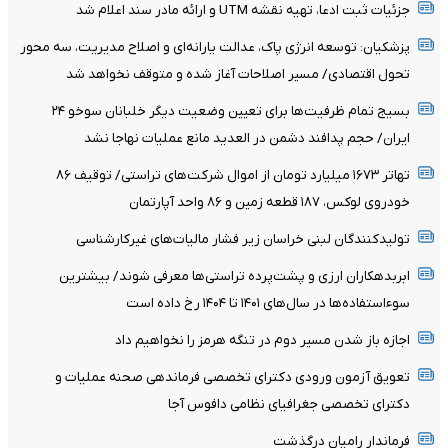
جزئیات ثبت ادعا، تهیه نقشه UTM و ارائه مادر سند اعلام شد
پزشکیان: توسعه انرژی پاک، عدالت یارانه‌ای و اصلاح مدیریت، سه محور
تحول اقتصادی/ مسیر اصلاحات آغاز شده و متوقف نخواهد شد
بسیج تمام ظرفیت‌ها برای تعیین وضعیت دیگر خلبانان سوخو ۲۴
ایران/ حجم پدافند دشمن در العدید مانع عملیات نهاجا نشد
تهاتر ۱۶۷۳ میلیارد تومان از اموال شرکت‌های تراستی/ توقیف ۸۶
خودروی لوکس، ۱۸۷ قطعه زمین و ۸۶ واحد آپارتمان
تولیدکنندگان لبنی خراسان زیر فشار مالیات‌های غیرکارشناسی
ابربدهکاران ارزی و پشت‌پرده تراستی‌ها معرفی شوند/ بیشترین
سوءاستفاده‌ها در سال‌های ۱۴۰۱ تا ۱۴۰۴ رخ داده است
اجازه باز شدن مسیر دوم در تنگه هرمز را نخواهیم داد
تعویق آزمون ورودی دکترای تخصصی فرماندهی صحنه عملیات و
دکترای تخصصی جغرافیای نظامی دافوس آجا
فرماندار رامیان درگذشت