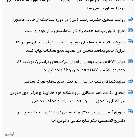
مشکلات خریداران شرکت «فردا موتور» در کارگروه حقوق عامه دادسرای
مرکز لرستان بررسی شد
روایت صحیح حضرت زینب (س) در دوره پساجنگ از حادثه عاشورا
اجرای قانون برنامه هفتم راه کار ساماندهی بازار خودرو است
بسیج تمام ظرفیت‌ها برای تعیین وضعیت دیگر خلبانان سوخو ۲۴
ایران/ حجم پدافند دشمن در العدید مانع عملیات نهاجا نشد
تهاتر ۱۶۷۳ میلیارد تومان از اموال شرکت‌های تراستی/ توقیف ۸۶
خودروی لوکس، ۱۸۷ قطعه زمین و ۸۶ واحد آپارتمان
تولیدکنندگان لبنی خراسان زیر فشار مالیات‌های غیرکارشناسی
امضای تفاهم‌نامه همکاری پژوهشگاه قوه قضاییه و مرکز امور حقوقی
بین‌المللی با محوریت توسعه انتشارات و مجله تخصصی
تعویق آزمون ورودی دکترای تخصصی فرماندهی صحنه عملیات و
دکترای تخصصی جغرافیای نظامی دافوس آجا
آرشیو