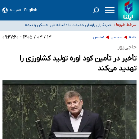
English
العربیه
تعویق آزمون ورودی دکترای تخصصی فرماندهی صحنه عملیات و دکترای تخصصی
جغرافیای نظامی دافوس آجا
خبرنگاران راویان حقیقت با دغدغه نان، مسکن و بیمه
سرخط خبرها :
آخرین وضعیت شیوع عفونت‌های تنفسی در کشور/ خوزستان و
کرمان بالاتر از آستانه هشدار
هیچ پرستاری بازداشت یا اخراج نشده است/ از رئیس جمهور خواستیم ورود کند
۱۴ / ۰۴ / ۱۴۰۵ - ۰۹:۲۷:۲۰
خانه
سیاسی
مجلس
ثبت‌نام بخش عمده دانش‌آموزان مدارس ایرانی امارات در کشور/ درباره محصلان
حاجی‌پور:
باقی‌مانده در دبی متناسب با شرایط جدید تصمیم‌گیری می‌شود
تأخیر در تأمین کود اوره تولید کشاورزی را
تهدید می‌کند