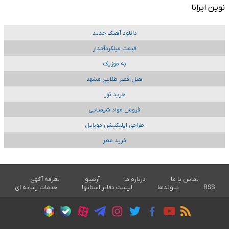
نوین ایرانا
دانلود آهنگ جدید
قیمت میلگردآجدار
به موزیک
هتل قصر طلایی مشهد
خرید تور
فروش مواد شیمیایی
طراحی اپلیکیشن موبایل
خرید عطر
تماس با ما
درباره ما
آرشیو
تعرفه آگهی
RSS
پیوندها
لیست دفاتر استانها
خدمات رسانه ای