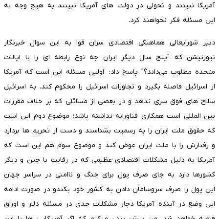
آمریکا نبینند و تحولی در دولت های آمریکا نبینند به هیچ وجه به
این مسئله فکر نخواهند کرد.
دبیر شورایعالی هماهنگی اقتصادی سران قوا به این سوال خبرنگار
نیوزنیشن که "پنج سال دیگر ایران چه نوع رابطه ای را با ایالات
متحده مطلوب می‌داند؟" پاسخ داد: اولین مسئله این است که آمریکا
از اسرائیل فاصله بگیرد و تجاوزات اسرائیل را محکوم کند. به اسرائیل
سلاح های فوق سری ندهد و در بعضی از مسائلی که بر خلاف مقررات
بین المللی است همکاری فناورانه نداشته باشد؛ موضوع دوم این است
که حقوق ملت ایران را به رسمیت بشناسند و دست از تحریم ها بردارد
و رفتارش را با ملت ایران عوض کند و موضوع سوم هم این است که
آمریکا به دلیل مشکلات اقتصادی عظیمی که در رقابت با چین و دیگر
کشورها دارد به جای صرف پول برای جنگ و ناامنی در سراسر جهان
این پول را صرف سروسامان دادن به کشور خود بکندو در صورت ادامه
این وضع در آینده آمریکا دچار مشکلات جدی در مسئله دلار و اوراق
قرضه خواهد شد. من پیش بینی میکنم که اگر آمریکایی ها با این