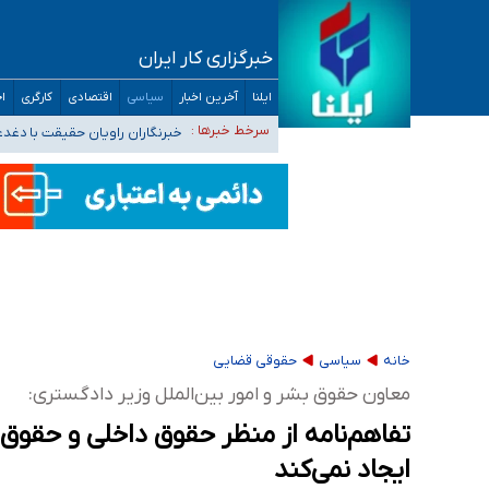
خبرگزاری کار ایران
تعویق آزمون ورودی دکترای تخصصی فرماندهی 
ایلنا
آخرین اخبار
سیاسی
اقتصادی
کارگری
اج
خبرنگاران راویان حقیقت با دغد
سرخط خبرها :
آخرین وضعیت شیوع عفونت‌های تن
هیچ پرستاری بازداشت یا اخراج نشده است/ از 
ثبت‌نام بخش عمده دانش‌آموزان مدارس ایرانی ا
خانه
سیاسی
حقوقی قضایی
معاون حقوق بشر و امور بین‌الملل وزیر دادگستری:
تفاهم‌نامه از منظر حقوق داخلی و حقوق ب
ایجاد نمی‌کند