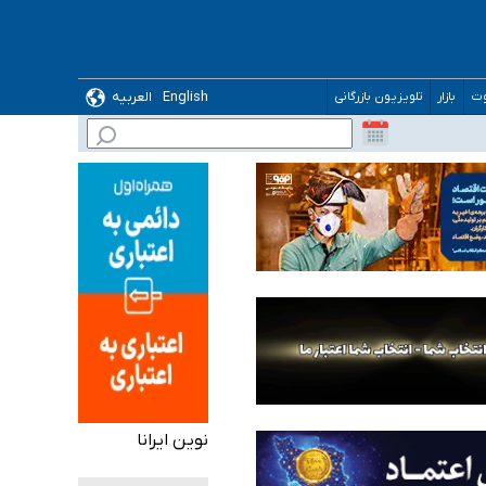
English
العربیه
وت
بازار
تلویزیون بازرگانی
 می‌شود
نوین ایرانا