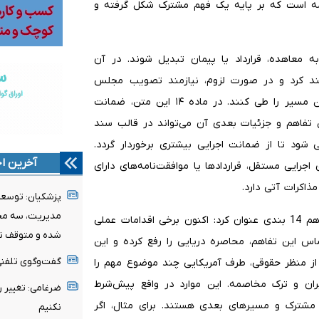
نامه است که بر پایه یک فهم مشترک شکل گرفته و
معاهده، قرارداد یا پیمان تبدیل شوند. در آن
د کرد و در صورت لزوم، نیازمند تصویب مجلس
خواهند بود و هر یک از بندها نیز باید به‌صورت مستقل این مسیر را طی کنند. در ماده ۱۴ این متن، ضمانت
تفاهم و جزئیات بعدی آن می‌تواند در قالب سند
ود تا از ضمانت اجرایی بیشتری برخوردار گردد.
آخرین اخ
رایی مستقل، قراردادها یا موافقت‌نامه‌های دارای
ذاکرات آتی دارد.
پزشکیان: توسعه ا
مدیریت، سه محو
جلالیان با اشاره به اقدامات صورت گرفته در مسیر اجرای تفاهم 14 بندی عنوان کرد: اکنون برخی اقدامات عملی
شده و متوقف ن
اس این تفاهم، محاصره دریایی را رفع کرده و این
گفت‌وگوی تلفنی 
. از منظر حقوقی، طرف آمریکایی چند موضوع مهم را
یران و ترک مخاصمه. این موارد در واقع پیش‌شرط
ضرغامی: تغییر 
 مشترک و مسیرهای بعدی هستند. برای مثال، اگر
نکنیم