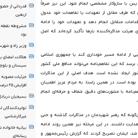
 پس با سازوکار مشخصی انجام شود، این نیز صرفاً
قدردانی از حضو
ان که طرف مقابل از تعهدات یا تفاهمات خود عدول
اربعین
امات متقابل انجام دهد و تعهدات خود را ادامه
مشروطه نقطه عط
یئت مذاکره‌کننده بارها تأکید کرده‌اند که اصل
بود
وزیر راه و شهر
ی از ادامه مسیر خودداری کند یا جمهوری اسلامی
هلاکت اعضای یک
برسد که این تفاهم‌نامه می‌تواند منافع ملی کشور
سیستان و بلوچ
کشور ایجاد نشده است. هدف اصلی از این مذاکرات
جزئیات مصوبه تم
بوده است. در همین راستا، به مردم عزیز اطمینان
افزایش ۲۵ درصدی در صورت درخواست مستأجر
م‌نامه با مشورت‌های دقیق، شفاف و حرفه‌ای انجام
بسیجیان‌ دریادل
تولیدکنندگان لب
ان‌گونه که رهبر شهیدمان در مذاکرات گذشته و حتی
غیرکارشناسی
دایت داشتند، در این مرحله نیز همین روند ادامه
بیانیه خانواده ش
 شد، ایشان تصریح کردند که گزارش رئیس‌جمهور و
رسانه‌ای