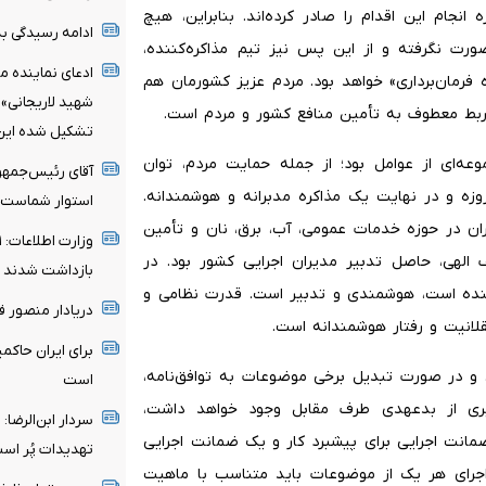
انجام این اقدام را صادر کرده‌اند. بنابراین، هیچ
ادامه رسیدگی به 
رت نگرفته و از این پس نیز تیم مذاکره‌کننده،
ادعای نماینده م
ه فرمان‌برداری» خواهد بود. مردم عزیز کشورمان هم
شهید لاریجانی»
‌ربط معطوف به تأمین منافع کشور و مردم است.
تشکیل شده این ا
وعه‌ای از عوامل بود؛ از جمله حمایت مردم، توان
آقای رئیس‌جمهو
زه و در نهایت یک مذاکره مدبرانه و هوشمندانه.
استوار شماست
ان در حوزه خدمات عمومی، آب، برق، نان و تأمین
الهی، حاصل تدبیر مدیران اجرایی کشور بود. در
بازداشت شدند
‌کننده است، هوشمندی و تدبیر است. قدرت نظامی و
دریادار منصور 
قلانیت و رفتار هوشمندانه است.
برای ایران حاکم
 و در صورت تبدیل برخی موضوعات به توافق‌نامه،
است
وگیری از بدعهدی طرف مقابل وجود خواهد داشت،
سردار ابن‌الرضا
ضمانت اجرایی برای پیشبرد کار و یک ضمانت اجرایی
تهدیدات پُر اس
، ضمانت اجرای هر یک از موضوعات باید متناسب با ماهیت