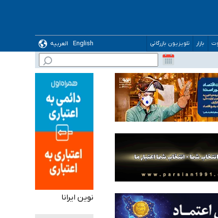
English
العربیه
وت
بازار
تلویزیون بازرگانی
 می‌شود
نوین ایرانا