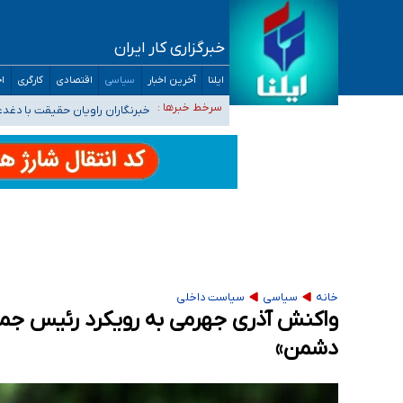
خبرگزاری کار ایران
ایلنا
آخرین اخبار
سیاسی
اقتصادی
کارگری
اج
تعویق آزمون ورودی دکترای تخصصی فرماندهی 
خبرنگاران راویان حقیقت با دغد
سرخط خبرها :
آخرین وضعیت شیوع عفونت‌های تنفسی در کشور/ 
هیچ پرستاری بازداشت یا اخراج نشده است/ از 
ثبت‌نام بخش عمده دانش‌آموزان مدارس ایرانی ا
خانه
سیاسی
سیاست داخلی
واکنش آذری جهرمی به رویکرد رئیس جمهور
دشمن»