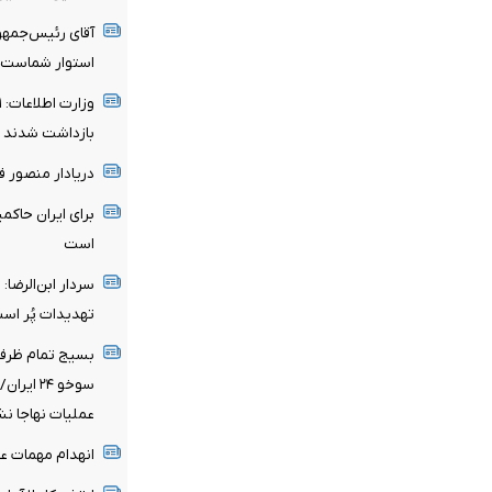
آقای رئیس‌جمهو
استوار شماست
بازداشت شدند
دریادار منصور 
برای ایران حاکم
است
سردار ابن‌الرضا
تهدیدات پُر اس
بسیج تمام ظرفی
سوخو ۲۴ 
عملیات نهاجا ن
انهدام مهمات ع