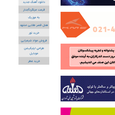
دانلود آهنگ جدید
قیمت میلگردآجدار
به موزیک
هتل قصر طلایی مشهد
خرید تور
فروش مواد شیمیایی
طراحی اپلیکیشن
موبایل
خرید عطر