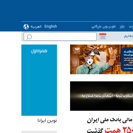
English
العربیه
وت
بازار
تلویزیون بازرگانی
نوین ایرانا