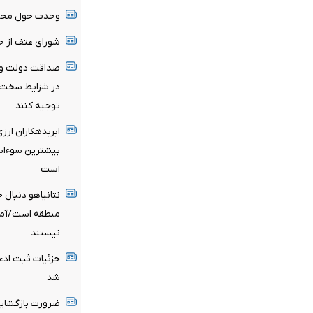
وحدت حول محور 
شورای عتف از ح
صداقت دولت و ا
در شزایط سخت سر
توجیه کنند
ابربدهکاران ارز
است
نتانیاهو دنبال
منطقه است/آماد
نیستند
شد
ضرورت بازگشایی