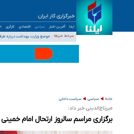
خبرگزاری کار ایران
۴۰ تا ۵۰ روز گرمای نسبی در پیش داریم/ دمای تهران به ۳۸ درجه می‌رسد
ایلنا
آخرین اخبار
سیاسی
اقتصادی
کارگری
اج
موضع وزارت بهداشت درباره ظرفیت پزشکی کنکور ۱۴۰۵: خواستار اصلاح ظرفیت‌ها
سرخط خبرها :
تعویق آزمون ورودی دکترای تخ
خبرنگاران راویان حقیقت با دغدغه نان، مسکن و
آخرین وضعیت شیوع عفونت‌های تنفسی در کشور/ 
خانه
سیاسی
سیاست داخلی
میرتاج‌الدینی خبر داد:
برگزاری مراسم سالروز ارتحال امام خمینی 