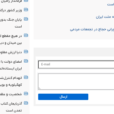
فرماندار رامیا
است
وزیر کشور درگذ
 ملت ایران
پایان جنگ بدون
است
رانی حجاج در تجمعات مردمی
در هیچ مقطع از 
بین میدان و دی
دنیا ارزش مقاوم
اعضای دولت با ت
ایران ایستاده‌اند
انهدام کنترل‌شد
کهگیلویه و بویر
شخصیت و عظمت 
ارسال
آذربایجان کتاب 
تمدن است