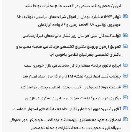
ایران/ حجم پدافند دشمن در العدید مانع عملیات نهاجا نشد
تهاتر ۱۶۷۳ میلیارد تومان از اموال شرکت‌های تراستی/ توقیف ۸۶
خودروی لوکس، ۱۸۷ قطعه زمین و ۸۶ واحد آپارتمان
تولیدکنندگان لبنی خراسان زیر فشار مالیات‌های غیرکارشناسی
تعویق آزمون ورودی دکترای تخصصی فرماندهی صحنه عملیات و
دکترای تخصصی جغرافیای نظامی دافوس آجا
اجرای قانون برنامه هفتم راه کار ساماندهی بازار خودرو است
جزئیات ثبت ادعا، تهیه نقشه UTM و ارائه مادر سند اعلام شد
قسمت دوم گفت‌وگوی رئیس جمهور امشب پخش خواهد شد
برگزاری مراسم بزرگداشت شهیدان بابایی و لشگری در قزوین
آقای رئیس‌جمهور! چشمان نگران جامعه به گام‌های استوار شماست
امضای تفاهم‌نامه همکاری پژوهشگاه قوه قضاییه و مرکز امور حقوقی
بین‌المللی با محوریت توسعه انتشارات و مجله تخصصی