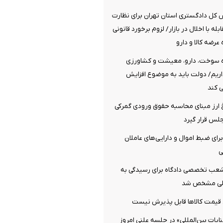
 کل دادگستری استان تهران برای نظارت
بله با اخلال در بازار/ لزوم برخورد قانونی
عرضه کالا و دارو
ه سوخت، دارو، معیشت و کشاورزی
یم/ دولت باید به موضوع افزایش
 کند
رز مبنای محاسبه حقوق ورودی گمرکی
لس قرار گیرد
ی ضبط اموال و دارایی‌های عاملان
ی
شعب تخصصی دادگاه برای رسیدگی به
مللی مشخص شد
 قیمت کالاها قابل پذیرش نیست
ایات بین‌المللی» در جلسه علنی امروز