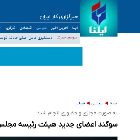
خبرگزاری کار ایران
آمار خودکشی نسبت به سال‌های قبل افزایش نی
ایلنا
آخرین اخبار
سیاسی
اقتصادی
کارگری
اج
دستگیری عامل اصلی حادثه فوت 
سرخط خبرها :
نباید تفسیرهای سلیقه‌ای از مو
«زیرمیزی» برای داوطلبان پزشکی سراب است/ دری
ضرورت آموزش حریم خصوصی در فضای آنلاین در 
مجرمان از ترس رسوایی
خانه
سیاسی
مجلس
به صورت مجازی و حضوری انجام شد؛
سوگند اعضای جدید هیئت رئیسه مجلس با حضور 