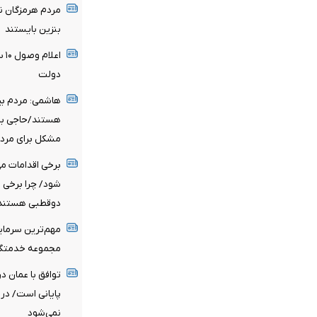
مردم هرمزگان نب
بنزین بایستند
اع
دولت
هاشمی: مردم بی
هستند/حاجی بابا
مشکل برای مردم
برخی اقدامات می
شود/ چرا برخی د
دوقطبی هستند
مهم‌ترین سرمایه
مجموعه خدمتگزا
توافق با عمان د
پایانی است/ در ح
نمی‌شود