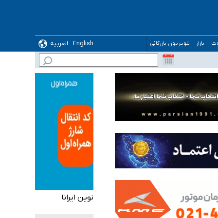
English
العربیه
وت
بازار
تلویزیون بازرگانی
گیرد
ده
نوین ایرانا