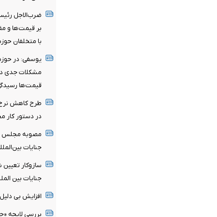
ضرب‌الاجل رئیس
بر قیمت‌ها و مقا
با متخلفان حوزه 
یوسفی: در حوز
مشکلات جدی دار
قیمت‌ها رسیدگی
طرح کاهش نرخ ا
در دستور کار مج
مصوبه مجلس برا
جنایات بین‌الملل
سازوکار تعیین 
جنایات بین ال
افزایش بی دلیل
بررسی لایحه «جن