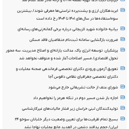
جزئیات ثبت ادعا، تهیه نقشه UTM و ارائه مادر سند اعلام شد
ابربدهکاران ارزی و پشت‌پرده تراستی‌ها معرفی شوند/ بیشترین
سوءاستفاده‌ها در سال‌های ۱۴۰۱ تا ۱۴۰۴ رخ داده است
بیانیه خانواده شهید لاریجانی درباره برخی گمانه‌زنی‌های رسانه‌ای
ضرورت بازگشایی سامانه ثبت‌نام متقاضیان فاقد مسکن
پزشکیان: توسعه انرژی پاک، عدالت یارانه‌ای و اصلاح مدیریت، سه محور
تحول اقتصادی/ مسیر اصلاحات آغاز شده و متوقف نخواهد شد
تعویق آزمون ورودی دکترای تخصصی فرماندهی صحنه عملیات و
دکترای تخصصی جغرافیای نظامی دافوس آجا
شورای عتف از حالت تشریفاتی خارج می‌شود
اجازه باز شدن مسیر دوم در تنگه هرمز را نخواهیم داد
تولیدکنندگان لبنی خراسان زیر فشار مالیات‌های غیرکارشناسی
بسیج تمام ظرفیت‌ها برای تعیین وضعیت دیگر خلبانان سوخو ۲۴
ایران/ حجم پدافند دشمن در العدید مانع عملیات نهاجا نشد