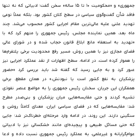
جمهوری» و «محکومیت ۱۰ تا ۱۵ ساله» سخن گفت؛ ادبیاتی که نه تنها
فاقد شأن گفت‌وگوی سیاسی در سطح کلان کشور بود، بلکه عملاً نوعی
تهدید علنی علیه عالی‌ترین مقام اجرایی کشور محسوب می‌شد. چند
ماه بعد، همین نماینده مجلس، رئیس جمهوری را متهم کرد که با
«تهدید به استعفا» مانع ابلاغ قانون حجاب شده و در شورای عالی
فضای مجازی نیز با همین روش، مسیر رفع محدودیت برخی پلتفرم‌ها
را هموار کرده است. در ادامه، سطح اظهارات از نقد عملکرد اجرایی نیز
عبور کرد و به جایی رسید که گفته شد باید بررسی کرد «حضور
پزشکیان به نفع کشور است یا نبودنش.» در همان مقطع، برخی
همفکران این جریان، سخنان رئیس جمهوری را به مواضع عنصر نفوذی
تشبیه کردند و حتی مقایسه‌هایی میان پزشکیان و بنی‌صدر مطرح
شد؛ مقایسه‌هایی که در فضای سیاسی ایران، معنای کاملاً روشن و
سنگینی دارند. این روند، در ادامه وارد مرحله‌ای خطرناک‌تر شد؛ جایی
که حتی مسائل طبیعی و پیچیده‌ای مانند خشکسالی نیز با ادبیاتی
عوام‌گرایانه و غیرعلمی، به عملکرد رئیس جمهوری نسبت داده و ادعا