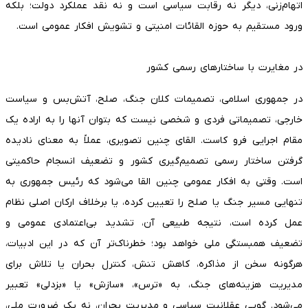
اتهام‌زنی، دیگر نه رقابت سیاسی است و نه نقد عملکرد دولت؛ بلکه
ورود مستقیم به حوزه القائات امنیتی و تشویش افکار عمومی است.
در مغایرت با ساختارهای رسمی کشور
در جمهوری اسلامی، تصمیمات کلان جنگ، صلح، آتش‌بس و سیاست
خارجی، تصمیماتی فردی و شخصی نیست که بتوان آنها را به اراده یک
مقام اجرایی فرو کاست. القای چنین تصویری، عملاً به معنای نادیده
گرفتن ساختار رسمی تصمیم‌گیری کشور و تضعیف انسجام حاکمیتی
است. وقتی به افکار عمومی چنین القا می‌شود که رئیس جمهوری به
تنهایی مسیر جنگ یا صلح را تعیین کرده، یا برخلاف ارکان اصلی نظام
عمل کرده است، نتیجه طبیعی آن، تشدید بی‌اعتمادی عمومی و
تضعیف همبستگی ملی خواهد بود؛ خطرناک‌تر آن که در این ادبیات،
هرگونه سخن از مذاکره، کاهش تنش، کنترل بحران یا تلاش برای
مدیریت هزینه‌های جنگ، به «ترس»، «سازش» یا «بزدلی» تعبیر
می‌شود. گویی عقلانیت سیاسی و مدیریت بحران، نه یک ضرورت ملی،