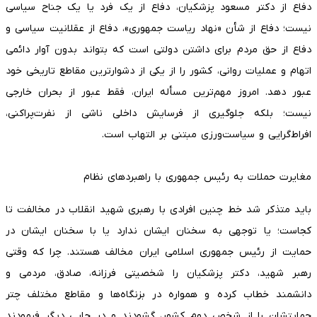
دفاع از دکتر مسعود پزشکیان، دفاع از یک فرد یا یک جناح سیاسی
نیست؛ دفاع از شأن «نهاد ریاست جمهوری»، دفاع از عقلانیت سیاسی و
دفاع از حق مردم برای داشتن دولتی است که بتواند بدون آوار دائمی
اتهام و عملیات روانی، کشور را از یکی از دشوارترین مقاطع تاریخی خود
عبور دهد. امروز مهم‌ترین مسأله ایران، فقط عبور از بحران خارجی
نیست؛ بلکه جلوگیری از فرسایش داخلی ناشی از نفرت‌پراکنی،
افراط‌گرایی و سیاست‌ورزی مبتنی بر التهاب است.
مغایرت حملات به رئیس جمهوری با راهبردهای نظام
باید متذکر شد خط چنین افرادی با رهبری شهید انقلاب در مخالفت تا
کجاست؛ یا توجهی به سخنان ایشان ندارد یا با سخنان ایشان در
حمایت از رئیس جمهوری اسلامی ایران مخالف هستند. چرا که وقتی
رهبر شهید، دکتر پزشکیان را شخصیتی فرزانه، صادق، مردمی و
دانشمند خطاب کرده و همواره در بزنگاه‌ها و مقاطع مختلف چتر
حمایتشان را از شخص دوم کشور، گشودند و در جایی دیگر فرمودند