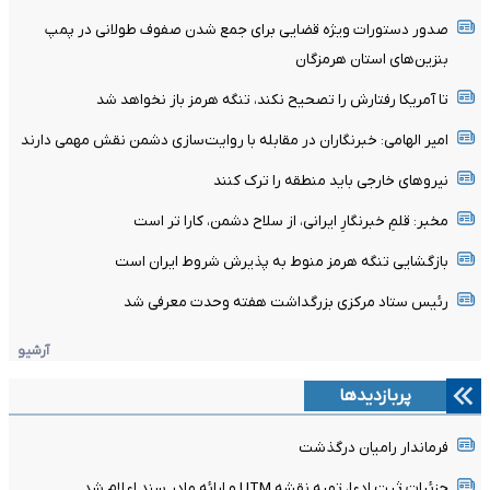
صدور دستورات ویژه قضایی برای جمع شدن صفوف طولانی در پمپ
بنزین‌های استان هرمزگان
تا آمریکا رفتارش را تصحیح نکند، تنگه هرمز باز نخواهد شد
امیر الهامی: خبرنگاران در مقابله با روایت‌سازی دشمن نقش مهمی دارند
نیرو‌های خارجی باید منطقه را ترک کنند
مخبر: قلمِ خبرنگارِ ایرانی، از سلاح دشمن، کارا تر است
بازگشایی تنگه هرمز منوط به پذیرش شروط ایران است
رئیس ستاد مرکزی بزرگداشت هفته وحدت معرفی شد
آرشیو
پربازدیدها
فرماندار رامیان درگذشت
جزئیات ثبت ادعا، تهیه نقشه UTM و ارائه مادر سند اعلام شد