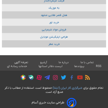
قیمت میلگردآجدار
به موزیک
هتل قصر طلایی مشهد
خرید تور
فروش مواد شیمیایی
طراحی اپلیکیشن موبایل
خرید عطر
تماس با ما
درباره ما
آرشیو
تعرفه آگهی
RSS
پیوندها
لیست دفاتر استانها
خدمات رسانه ای
تمام حقوق برای
خبرگزاری کار ايران (ايلنا)
محفوظ است. استفاده از مطالب با ذکر
منبع آزاد است.
طراحی سایت خبری آسام