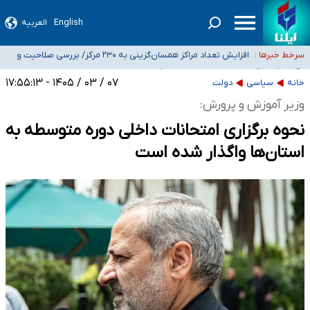
English
العربیه
ضرورت آموزش حریم خصوصی در فضای آنلاین در مدارس/ هزینه‌های سنگین
اجتماعی انتشار تصاویر خصوصی برای قربانیان/ سوءاستفاده مجرمان از ترس
افزایش تعداد مراکز همسان‌گزینی به ۲۳۰ مرکز/ بررسی صلاحیت و
سرخط خبرها :
رسوایی
نظارت‌ها به سازمان تبلیغات واگذار شده است
۴۰ تا ۵۰ روز گرمای نسبی در پیش داریم/ دمای تهران به ۳۸ درجه
می‌رسد
موضع وزارت بهداشت درباره ظرفیت پزشکی کنکور ۱۴۰۵: خواستار اصلاح ظرفیت‌ها
۰۷ / ۰۳ / ۱۴۰۵ - ۱۷:۵۵:۱۳
خانه
سیاسی
دولت
هستیم، اما هنوز پاسخ مشخصی نگرفته‌ایم
تعویق آزمون ورودی دکترای تخصصی فرماندهی صحنه عملیات و دکترای تخصصی
وزیر آموزش و پرورش:
جغرافیای نظامی دافوس آجا
نحوه برگزاری امتحانات داخلی دوره متوسطه به
استان‌ها واگذار شده است