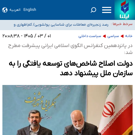
English
العربیه
شیب آسیب‌های اجتماعی در کشور افزایشی است
رصد زنجیره‌ای معاملات برای شناسایی پولشویی/ کم‌اظهاری و
سرخط خبرها :
بیش‌اظهاری زیر ذره‌بین مالیاتی
«حسین آقایاری» تراستی ابربدهکار کیست؟/ غارت پول نفت کشور با
۰۱ / ۰۳ / ۱۴۰۵ - ۲۰:۰۸:۳۸
خانه
سیاسی
سیاست داخلی
پاسپورت ایرانی- افغانستانی
آسیب‌های جنگ، صدور گواهینامه موتورسواری زنان را به تأخیر انداخت
درخواست جلسه نمایندگان با رئیس‌جمهور برای تصمیم‌گیری درباره حذف شرکت‌های
در پانزدهمین کنفرانس الگوی اسلامی ایرانی پیشرفت مطرح
پیمانکاری/ مصوبه دولت انتظار مجلس و نیروهای شرکتی را تأمین نکرد
شد:
دولت اصلاح شاخص‌های توسعه یافتگی را به
سازمان ملل پیشنهاد دهد