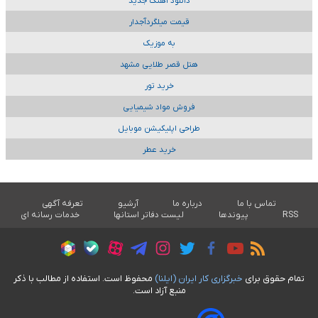
دانلود آهنگ جدید
قیمت میلگردآجدار
به موزیک
هتل قصر طلایی مشهد
خرید تور
فروش مواد شیمیایی
طراحی اپلیکیشن موبایل
خرید عطر
تماس با ما
درباره ما
آرشیو
تعرفه آگهی
RSS
پیوندها
لیست دفاتر استانها
خدمات رسانه ای
تمام حقوق برای
خبرگزاری کار ايران (ايلنا)
محفوظ است. استفاده از مطالب با ذکر
منبع آزاد است.